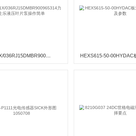
PVV1-1X/036RJ15DMBR900965314力士乐液压叶片泵操作简单