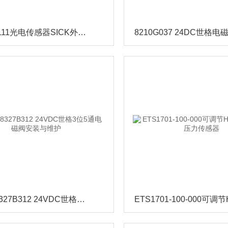
GL6-P1111光电传感器SICK外形图1050708
WSNF8327B312 24VDC世格3位5通电磁阀安装与维护