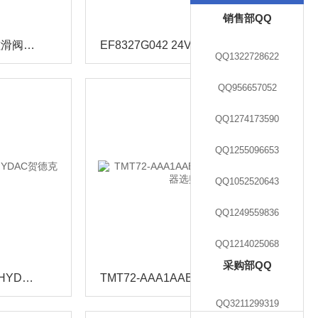
销售部QQ
8210G037 24DC世格电磁滑阀,ASCO选择要点
EF8327G042 24VDC两位两通电磁阀ASCO参考数据
QQ1322728622
QQ956657052
QQ1274173590
QQ1255096653
QQ1052520643
QQ1249559836
QQ1214025068
采购部QQ
ETS1701-100-000可调节HYDAC贺德克压力传感器
TMT72-AAA1AABA1供应E+H温度变送器选购条件
QQ3211299319