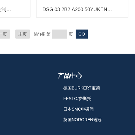
Z-BM-KZ-NP阿托斯伺服控制器结构及用途
DSG-03-2B2-A200-50YUKEN单向节流阀技术和应用
一页
末页
跳转到第
页
产品中心
德国BURKERT宝德
FESTO/费斯托
日本SMC电磁阀
英国NORGREN诺冠
日本CKD喜开理