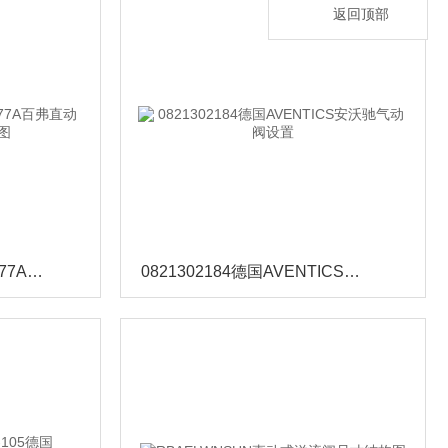
返回顶部
FP06P-S1-04-32-NU-SA-77A百弗直动式电磁阀产品示意图
0821302184德国AVENTICS安沃驰气动阀设置