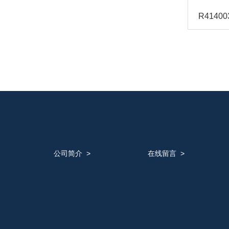
海德汉HEIDENHAIN
美国SUN太阳
英国百弗BIFOLD
德珂斯TUNKERS
公司简介
>
在线留言
>
德国WAGO万可模块
德国E+H/恩德斯豪斯