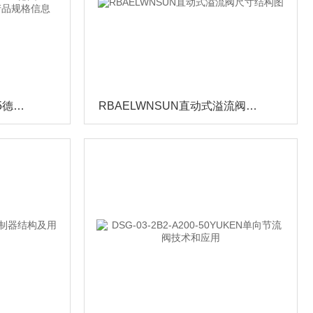
V2 50.1 BR3 A10 T12-105德国TUNKERS徳珂斯夹紧气缸产品规格信息
RBAELWNSUN直动式溢流阀尺寸结构图