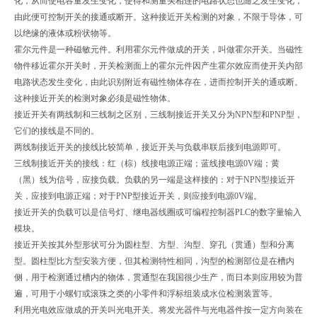
化，从而使电容量发生变化，使得和测量头相连的电路状态也随之发生变化，
由此便可控制开关的接通或断开。这种接近开关检测的对象，不限于导体，可
以绝缘的液体或粉状物等。
霍尔元件是一种磁敏元件。利用霍尔元件做成的开关，叫做霍尔开关。当磁性
物件移近霍尔开关时，开关检测面上的霍尔元件因产生霍尔效应而使开关内部
电路状态发生变化，由此识别附近有磁性物体存在，进而控制开关的通或断。
这种接近开关的检测对象必须是磁性物体。
接近开关有两线制和三线制之区别，三线制接近开关又分为NPN型和PNP型，
它们的接线是不同的。
两线制接近开关的接线比较简单，接近开关与负载串联后接到电源即可。
三线制接近开关的接线：红（棕）线接电源正端；蓝线接电源0V端；黄
（黑）线为信号，应接负载。负载的另一端是这样接的：对于NPN型接近开
关，应接到电源正端；对于PNP型接近开关，则应接到电源0V端。
接近开关的负载可以是信号灯、继电器线圈或可编程控制器PLC的数字量输入
模块。
接近开关按其外型形状可分为圆柱型、方型、沟型、穿孔（贯通）型和分离
型。圆柱型比方型安装方便，但其检测特性相同，沟型的检测部位是在槽内
侧，用于检测通过槽内的物体，贯通型在我国很少生产，而日本则应用较为普
遍，可用于小螺钉或滚珠之类的小零件和浮标组装成水位检测装置等。
利用光电效应做成的开关叫光电开关。将发光器件与光电器件按一定方向装在