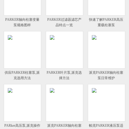
PARKER轴向柱塞变量
PARKER过滤器滤芯产
快速了解PARKER高压
泵规格图样
品特点一览
重载柱塞泵
供应PARKER柱塞泵,派
PARKER叶片泵,派克选
派克PARKER轴向柱塞
克选用方法
择方法
泵日常维护
PARker高压泵,派克操作
派克PARKER轴向柱塞
帕克PARKER液压泵适