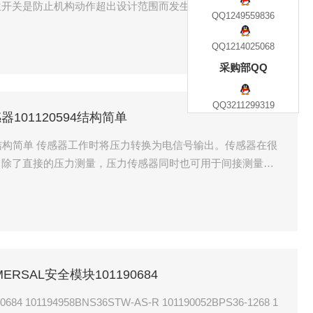
位开关是防止机构动作超出设计范围而发生事故的。工作限位
QQ1249559836
，开关动作后，给出信号，进行别的相关动作。极限限位开关
QQ1214025068
采购部QQ
QQ3211299319
感器101120594结构简单
0594结构简单 传感器工作时将压力转换为电信号输出。传感器在很
。除了直接的压力测量，压力传感器同时也可用于间接测量其
面高度或者海拔。
ERSAL安全模块101190684
101194958BNS36STW-AS-R 101190052BPS36-1268 1