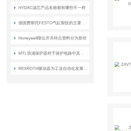
HYDAC滤芯产品名称都有哪些不一样
德国费斯托FESTO气缸裂纹的主要原因有哪些？
Honeywell限位开关特点资料分为那些
MTL浪涌保护器对于保护电路中其他设备免受过电压浪涌的影响非常重要
REXROTH驱动器为工业自动化发展做出了哪些贡献？