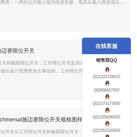
为两类：一类的公共输入端为电源负极，电流从输入模块流出，
另一类的公共输入端为电源正极，电流流入输入模块，此时，
在线客服
/26施迈赛限位开关
销售部QQ
开关和极限限位开关，工作限位开关是用来给出机构动作到位
作超出设计范围而发生事故的。工作限位开关安装在机构需要
QQ1322728622
信号，进行别的相关动作。极限限位开关安装在机构动作的最
QQ956657052
QQ1274173590
QQ1255096653
2/26Schmersal施迈赛限位开关规格图样
QQ1052520643
图样 限位开关分工作限位开关和极限限位开关，工作限位开关是用