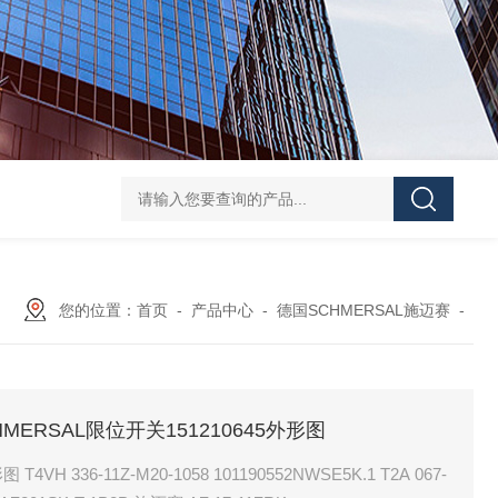
UPF1S-CL-12-B-W-20-EN424威格士VI
您的位置：
首页
-
产品中心
-
德国SCHMERSAL施迈赛
-
4SCHMERSAL限位开关151210645外形图
A 067-