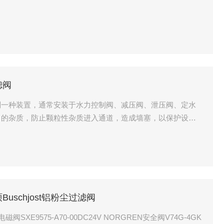
滤阀
列一种装置，通常安装于水力控制阀、减压阀、泄压阀、定水
中的杂质，防止颗粒性杂质进入通道，造成墙塞，以保护设备
洗时，只要将可拆卸的滤筒取出，处理后重新装入即可，因
硕Buschjost铝粉尘过滤阀
阀SXE9575-A70-00DC24V NORGREN安全阀V74G-4GK