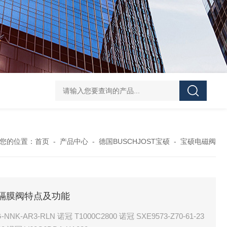
UPF1S-CL-12-B-W-20-EN424威格士VI
您的位置：
首页
-
产品中心
-
德国BUSCHJOST宝硕
-
宝硕电磁阀
硕气控隔膜阀特点及功能