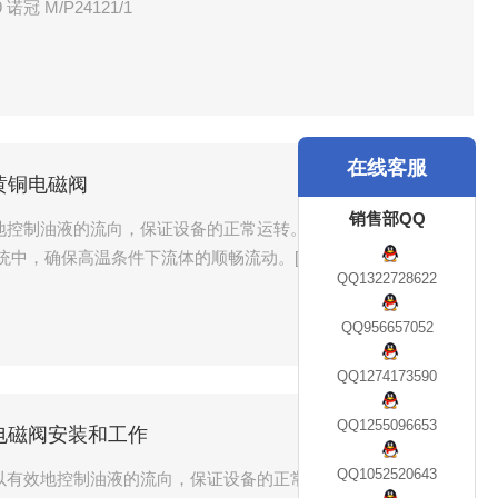
冠 VS26S527DF313A 诺冠 18-015-909 诺冠 M/P24121/1
在线客服
宝硕黄铜电磁阀
销售部QQ
地控制油液的流向，保证设备的正常运转。[2]此外，电磁阀还
统中，确保高温条件下流体的顺畅流动。[1]在工业炉窑中，电
QQ1322728622
对炉内温度的精准调控。
QQ956657052
QQ1274173590
QQ1255096653
硕黄铜电磁阀安装和工作
QQ1052520643