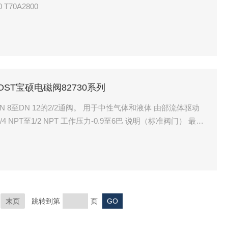
 T70A2800
CHJOST宝硕电磁阀82730系列
 DN 8至DN 12的2/2通阀。 用于中性气体和液体 由部流体驱动
/4 NPT至1/2 NPT 工作压力-0.9至6巴 说明（标准阀门） 最大
流向： 按要求 安装位置： 按要求 工艺
末页
跳转到第
页