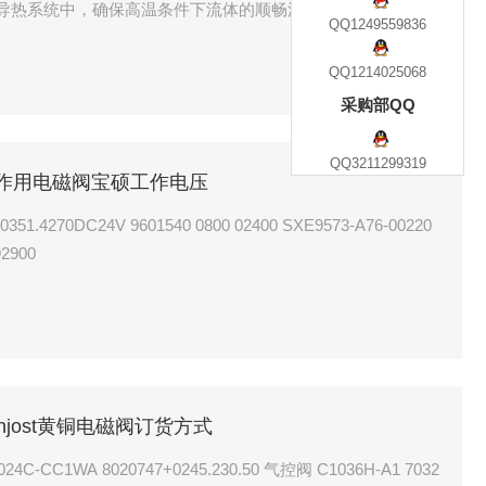
导热系统中，确保高温条件下流体的顺畅流动。[1]在工业炉窑
QQ1249559836
，实现对炉内温度的精准调控。
QQ1214025068
采购部QQ
QQ3211299319
黄铜间接作用电磁阀宝硕工作电压
9601540 0800 02400 SXE9573-A76-00220
2900
buschjost黄铜电磁阀订货方式
0 气控阀 C1036H-A1 7032