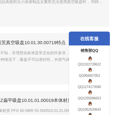
制品表面积太小或者制品太重而无法使用真空吸盘时， 同样可
在线客服
施迈茨真空吸盘10.01.30.00719特点
销售部QQ
19特点 殊不知，非理想化标准是常态化的许多倍，因为原料一般是烯烃
这种情况下，吸盘不可以密封性，外部气体持续进行系统软
QQ1322728622
案工作人员务必根据应用高流量真空产生器或应用较小的吸盘
概率。
QQ956657052
QQ1274173590
QQ1255096653
ALZ扁平吸盘10.01.01.00019本体材质
QQ1052520643
质 PFG 60 NBR-55 N00910.01.01.00018 施迈茨 FSGA-85