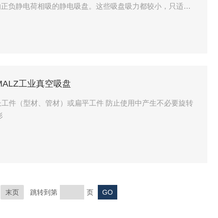
的正负静电荷相吸的静电吸盘。这些吸盘吸力都较小，只适用
SCHMALZ工业真空吸盘
的长工件（型材、管材）或扁平工件 防止使用中产生不必要旋转
形
末页
跳转到第
页