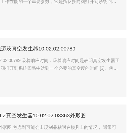
器工作性能的一个重要参数，它是指从换向阀打开到系统回路
。例如，在高铁真空集便器系统中，真空发生器能在冲水后0.3秒
封污物箱
Z施迈茨真空发生器10.02.02.00789
02.02.00789 吸着响应时间：吸着响应时间是表明真空发生器工
阀打开到系统回路中达到一个必要的真空度的时间 [3]。例
生器能在冲水后0.3秒内将污物、冲洗水和空气一并吸入密封
MALZ真空发生器10.02.02.03363外形图
03363外形图 考虑到可能会出现制品粘附在模具上的情况， 通常可