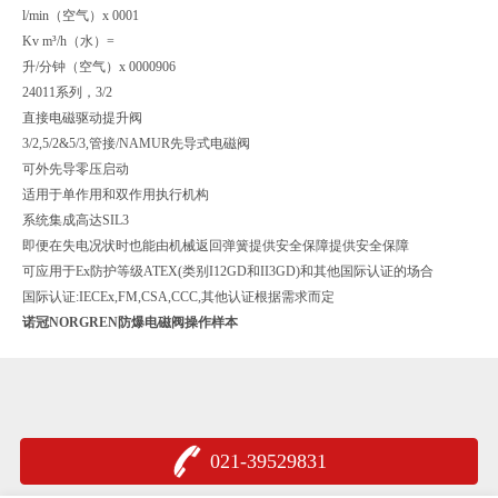
l/min（空气）x 0001
Kv m³/h（水）=
升/分钟（空气）x 0000906
24011系列，3/2
直接电磁驱动提升阀
3/2,5/2&5/3,管接/NAMUR先导式电磁阀
可外先导零压启动
适用于单作用和双作用执行机构
系统集成高达SIL3
即便在失电况状时也能由机械返回弹簧提供安全保障提供安全保障
可应用于Ex防护等级ATEX(类别I12GD和II3GD)和其他国际认证的场合
国际认证:IECEx,FM,CSA,CCC,其他认证根据需求而定
诺冠NORGREN防爆电磁阀操作样本
021-39529831