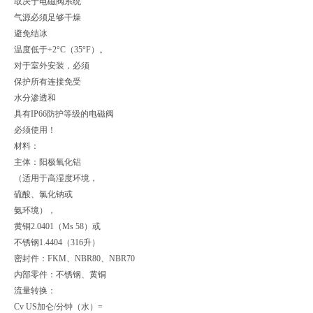
取决于电磁阀系统
气源必须足够干燥
避免结冰
温度低于+2°C（35°F）。
对于室外安装，必须
保护所有连接免受
水分渗透和
具有IP66防护等级的电磁阀
必须使用！
材料：
主体：阳极氧化铝
（适用于高湿度环境，
硫酸、氯化钠或
氨环境），
黄铜2.0401（Ms 58）或
不锈钢1.4404（316升）
密封件：FKM、NBR80、NBR70
内部零件：不锈钢、黄铜
流量转换：
Cv US加仑/分钟（水）=