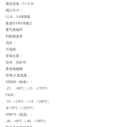
液态流体：Cv 0,34
端口大小：
G1/4，1/4净现值
集成NAMUR接口
废气再循环
到刺激器室
流向：
可选的
安装位置：
任何，但好与
垂直电磁阀
环境/介质温度：
NBR80（标准）：
-25 .…+80°C（-13…+176°F）
FKM：
-10…+120°C（+14…+248°F）
水+95°C（+203°F）
NBR70（低温）：
-40…+60°C（-40…+140°F）