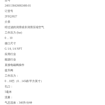
型号
2401138426002400-01
订货号
2FEQ3027
介质
经过滤的润滑或非润滑压缩空气
工作压力 (bar)
0 ... 10
接口尺寸
G 1/4, 1/4 NPT
应用行业
能源行业
直接电磁阀操作
提升阀
工作压力：
0 ...10巴（0…145磅/平方英寸）
孔口：
5毫米
流量：
气态流体：340升/分钟