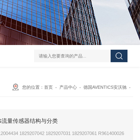
KCG3L250DZMUH110P15T10威格士VICKERS控制阀工作方式
865
您的位置：
首页
-
产品中心
-
德国AVENTICS安沃驰
-
TICS流量传感器结构与分类
7061 R961400026