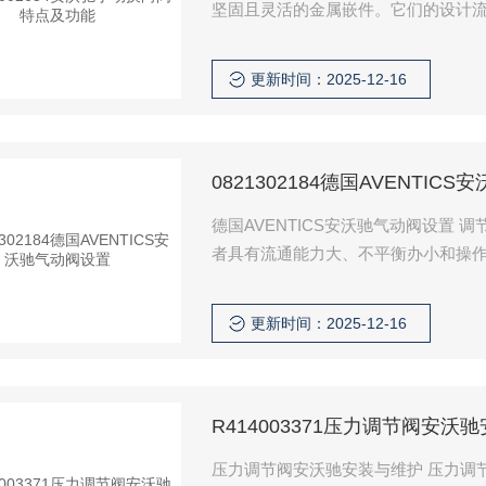
坚固且灵活的金属嵌件。它们的设计流量为
非常适合在小空间内需要效率的应用
更新时间：2025-12-16
0821302184德国AVENTIC
德国AVENTICS安沃驰气动阀设置
者具有流通能力大、不平衡办小和操
的场合。 流通能力Cv是选择调节
开时，阀两端压差为0.1MPa，流体
更新时间：2025-12-16
也称流量系数，以Cv表示，单位为t
R414003371压力调节阀安沃
压力调节阀安沃驰安装与维护 压力调