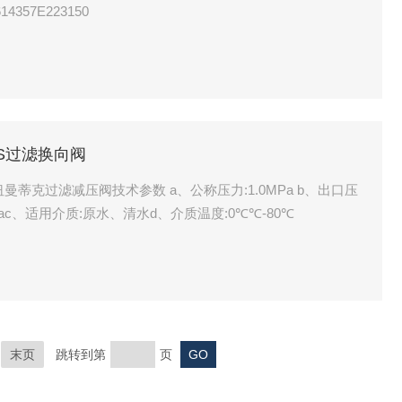
671 614357E223150
ICS过滤换向阀
cs纽曼蒂克过滤减压阀技术参数 a、公称压力:1.0MPa b、出口压
8MPac、适用介质:原水、清水d、介质温度:0℃℃-80℃
末页
跳转到第
页