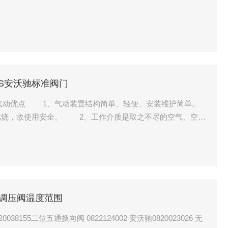
TICS安沃驰标准阀门
门 气动优点 1、气动装置结构简单、轻便、安装维护简单。
燃烧，故使用安全。 2、工作介质是取之不尽的空气、空气
环境，成本低。 3、输出力以及工作速度的调节非常容易。
液压和电气方式的动作速度快。 4、可靠性高，使用寿命长
器-调压阀温度范围
8155二位五通换向阀 0822124002 安沃驰0820023026 无