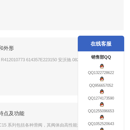
在线客服
寸和外形
销售部QQ
010773 614357E223150 安沃驰 0820055101 082005505
QQ1322728622
QQ956657052
QQ1274173590
QQ1255096653
阀特点及功能
QQ1052520643
/TC15 系列包括各种滑阀，其阀体由高性能聚合物制成，并带有