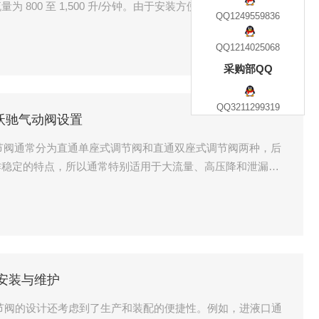
 800 至 1,500 升/分钟。由于安装方便，这些方向控制阀
QQ1249559836
。
QQ1214025068
采购部QQ
QQ3211299319
S安沃驰气动阀设置
 调节阀通常分为直通单座式调节阀和直通双座式调节阀两种，后
作稳定的特点，所以通常特别适用于大流量、高压降和泄漏少
阀的主要参数之一，调节阀的流通能力的定义为：当调节阀全
密度为1g/cm3时，每小时流径调节阀的流量数，称为流通能力，
驰安装与维护
节阀的设计还考虑到了生产和装配的便捷性。例如，进液口通