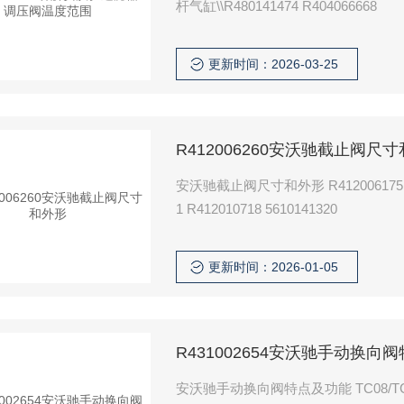
杆气缸\\R480141474 R404066668
更新时间：2026-03-25
R412006260安沃驰截止阀尺
安沃驰截止阀尺寸和外形 R412006175 R412
1 R412010718 5610141320
更新时间：2026-01-05
R431002654安沃驰手动换向
安沃驰手动换向阀特点及功能 TC08