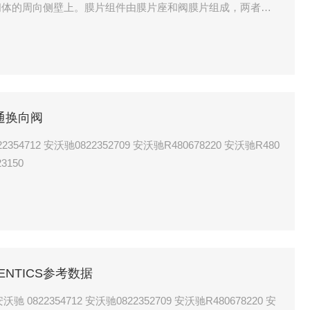
阀体的周向侧壁上。膜片组件由膜片座和阀膜片组成，两者之
维护和更换。阀体、阀盖和膜片座通常采用塑料材料制成，以
五通换向阀
678220 安沃驰R480
23150
VENTICS参考数据
52709 安沃驰R480678220 安