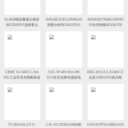
EL4028模拟量输出模块
4WE10E5X/EG24N9K4/M
4WEH16J7X6HG24N9ETK4
BECKHOFF选择要点
简图分析REXROTH力
方向控制阀REXROTH
士乐减压阀
安装与使用
CBMC E4 24DC/1-10A
SAC-5P-MS/10,0-186
DKE-1631/2/A-X24DC工
IOL工业菲尼克斯断路器
SCO菲尼克斯传感器电
业意大利ATOS液压阀
缆
PV2R34-94-237-F-
C4C-SC15030A10000德
G653APJP5GA00HAAVEN