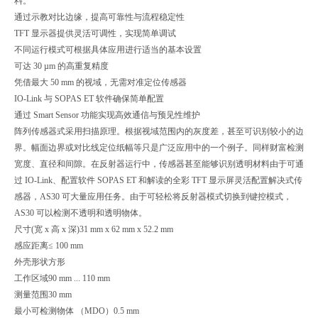
料。
通过示教对比边缘，提高可靠性与流程稳定性
TFT 显示器提供灵活可调性，实现简单调试
不同运行模式可根据具体应用进行适当的基本设置
可达 30 µm 的高重复精度
凭借最大 50 mm 的视域，无需对准定位传感器
IO-Link 与 SOPAS ET 软件确保简单配置
通过 Smart Sensor 功能实现高效通信与预见性维护
阵列传感器式采用扫描原理。根据视域范围内的灰度差，甚至可识别较小的边
界。幅面边界或对比线定位纸幅等只是广泛应用中的一个例子。同样财富检测
宽度、直径和间隙。在反射器运行中，传感器甚至能够识别透明材料由于可通
过 IO-Link、配置软件 SOPAS ET 和解读的全彩 TFT 显示屏灵活配置解决式传
感器，AS30 可大量应用任务。由于可轻松将反射器模式切换到键控模式，
AS30 可以检测不透明和透明物体。
尺寸(宽 x 高 x 深)
31 mm x 62 mm x 52.2 mm
感应距离
≤ 100 mm
外壳形状
方形
工作区域
90 mm ... 110 mm
测量范围
30 mm
最小可检测物体 （MDO）
0.5 mm