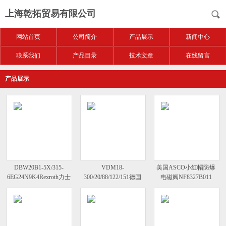
上海乾拓贸易有限公司
网站首页
公司简介
产品展示
新闻中心
联系我们
产品目录
技术文章
在线留言
产品展示
DBW20B1-5X/315-
VDM18-
美国ASCO小红帽防爆
6EG24N9K4Rexroth力士
300/20/88/122/151德国
电磁阀NF8327B011
乐溢流阀使用介质
P+F倍加福测距传感器
230V
的测量数据表