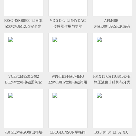
F3SG-4SRB0960-25日本
VD 5 D.0/-L24HYDAC
AFM60B-
欧姆龙OMRON安全光
传感器作用与功能
S4AK004096SICK编码
幕检测物体
器参数与规格
VCEFCM8531G402
WPHTB344A074MO
FMX11-CA11GS10E+H
DC24V世格电磁滑阀安
220V/50Hz世格电磁阀用
静压液位计结构与分类
装与使用
途与特点
750-512WAGO输出模块
CBCGLCNSUN平衡阀
BXS-04-04-E1-52-XX-