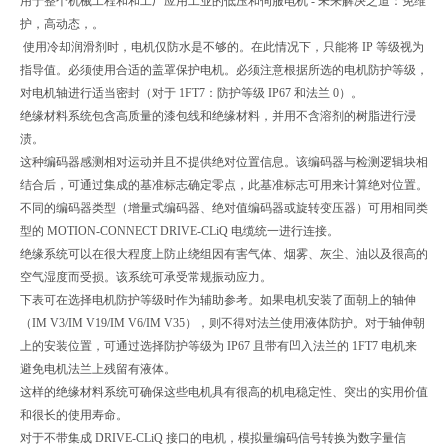
用于整个机械工程和和工厂应用工业的低压和伺服电机 - 未来解决之道：免维
护，高动态，。
使用冷却润滑剂时，电机仅防水是不够的。在此情况下，只能将 IP 等级视为
指导值。必须使用合适的盖罩保护电机。必须注意根据所选的电机防护等级，
对电机轴进行适当密封（对于 1FT7：防护等级 IP67 和法兰 0）。
绝缘材料系统包含高质量的漆包线和绝缘材料，并用不含溶剂的树脂进行浸
渍。
这种编码器感测相对运动并且不提供绝对位置信息。该编码器与检测逻辑块相
结合后，可通过集成的基准标志确定零点，此基准标志可用来计算绝对位置。
不同的编码器类型（增量式编码器、绝对值编码器或旋转变压器）可用相同类
型的 MOTION-CONNECT DRIVE-CLiQ 电缆统一进行连接。
绝缘系统可以在很大程度上防止绕组因有害气体、烟雾、灰尘、油以及很高的
空气湿度而受损。该系统可承受常规振动应力。
下表可在选择电机防护等级时作为辅助参考。如果电机安装了面朝上的轴伸
（IM V3/IM V19/IM V6/IM V35），则不得对法兰使用液体防护。对于轴伸朝
上的安装位置，可通过选择防护等级为 IP67 且带有凹入法兰的 1FT7 电机来
避免电机法兰上残留有液体。
这样的绝缘材料系统可确保这些电机具有很高的机电稳定性、突出的实用价值
和很长的使用寿命。
对于不带集成 DRIVE-CLiQ 接口的电机，模拟量编码信号转换为数字量信