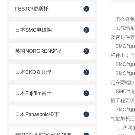
FESTO/费斯托
怎么避免S
以气动系统
日本SMC电磁阀
及密封件等
SMC气缸
英国NORGREN诺冠
杆伸出；当
SMC气
日本CKD喜开理
SMC气缸
定在两端缸
SMC气缸活
日本Fujifilm富士
据工程要求
SMC气缸
日本Panasonic松下
气缸加长活
1、声响