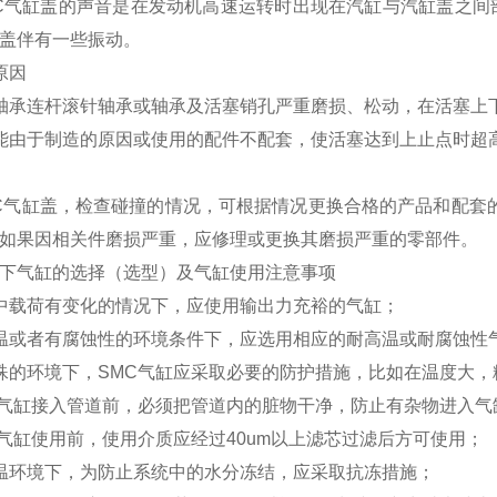
气缸盖的声音是在发动机高速运转时出现在汽缸与汽缸盖之间部
盖伴有一些振动。
原因
承连杆滚针轴承或轴承及活塞销孔严重磨损、松动，在活塞上
由于制造的原因或使用的配件不配套，使活塞达到上止点时超
气缸盖，检查碰撞的情况，可根据情况更换合格的产品和配套
如果因相关件磨损严重，应修理或更换其磨损严重的零部件。
下气缸的选择（选型）及气缸使用注意事项
中载荷有变化的情况下，应使用输出力充裕的气缸；
或者有腐蚀性的环境条件下，应选用相应的耐高温或耐腐蚀性
的环境下，SMC气缸应采取必要的防护措施，比如在温度大，
气缸接入管道前，必须把管道内的脏物干净，防止有杂物进入气
气缸使用前，使用介质应经过40um以上滤芯过滤后方可使用；
温环境下，为防止系统中的水分冻结，应采取抗冻措施；