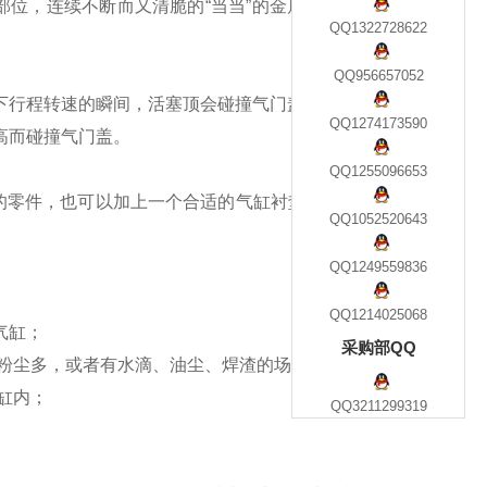
位，连续不断而又清脆的“当当”的金属敲击声，声响坚实有
QQ1322728622
QQ956657052
下行程转速的瞬间，活塞顶会碰撞气门盖。
QQ1274173590
高而碰撞气门盖。
QQ1255096653
的零件，也可以加上一个合适的气缸衬垫，使汽缸盖升高而不
QQ1052520643
QQ1249559836
QQ1214025068
气缸；
采购部QQ
粉尘多，或者有水滴、油尘、焊渣的场合；
缸内；
QQ3211299319