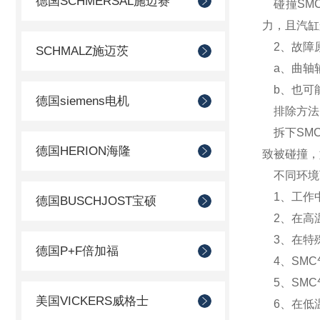
德国SCHMERSAL施迈赛
碰撞SMC
力，且汽缸
2、故障
SCHMALZ施迈茨
a、曲轴轴
b、也可能
德国siemens电机
排除方法
拆下SMC
德国HERION海隆
致被碰撞，
不同环境
1、工作
德国BUSCHJOST宝硕
2、在高温
3、在特殊
德国P+F倍加福
4、SMC
5、SMC
美国VICKERS威格士
6、在低