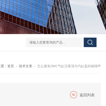
8652AKBM2FA00HNAVENTICS流量传感器结构与分类
PSR-PS2
位置：
首页
-
技术文章
-
怎么避免SMC气缸活塞顶与汽缸盖的碰撞声
返回列表