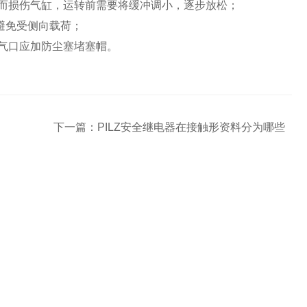
而损伤气缸，运转前需要将缓冲调小，逐步放松；
避免受侧向载荷；
气口应加防尘塞堵塞帽。
下一篇：
PILZ安全继电器在接触形资料分为哪些