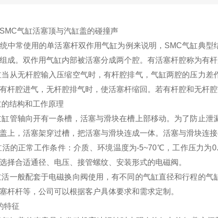
MC气缸活塞顶与汽缸盖的碰撞声
中常使用的单活塞杆双作用气缸为例来说明，SMC气缸典型
组成。双作用气缸内部被活塞分成两个腔。有活塞杆腔称为有杆
当从无杆腔输入压缩空气时，有杆腔排气，气缸两腔的压力差
有杆腔进气，无杆腔排气时，使活塞杆缩回。若有杆腔和无杆腔
缸的结构和工作原理
缸管轴向开有一条槽，活塞与滑块在槽上部移动。为了防止泄
盖上，活塞架穿过槽，把活塞与滑块连成一体。活塞与滑块连接
的正常工作条件：介质、环境温度为-5~70℃，工作压力为0.1~1
选择合适通径、电压、接管螺纹、安装形式的电磁阀。
活一般配套于电磁换向阀使用，有不同的气缸直径和行程的气
塞杆杆等，公司可以根据客户具体要求和需求定制。
的特征