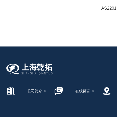
海德汉HEIDENHAIN
美国SUN太阳
英国百弗BIFOLD
德珂斯TUNKERS
德国WAGO万可模块
公司简介
>
在线留言
>
德国E+H/恩德斯豪斯