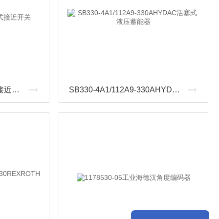
IM5132易福门IFM电感式接近开关
SB330-4A1/112A9-330AHYDAC活塞式液压蓄能器