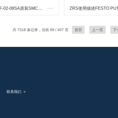
AS2201F-02-08SA原装SMC调速阀安装示意
共 7318 条记录，当前 89 / 407 页
首页
上一页
下
联系我们
>