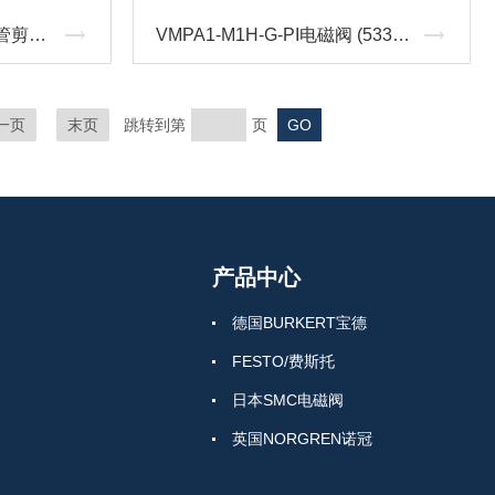
ZRS使用描述FESTO PU管剪刀7658
VMPA1-M1H-G-PI电磁阀 (533345) FESTO操作简便
一页
末页
跳转到第
页
产品中心
德国BURKERT宝德
FESTO/费斯托
日本SMC电磁阀
英国NORGREN诺冠
日本CKD喜开理