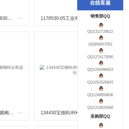
在线客服
销售部QQ
H5-4WN10EB5X/J3/MSO930REXROTH液压方向电磁阀
1178530-05工业海德汉角度编码器
QQ1322728622
QQ956657052
QQ1274173590
QQ1255096653
QQ1052520643
QQ1249559836
QQ1214025068
178902宝德burkert两通隔膜阀特点和适应性
134430宝德BURKERT隔离电磁阀产品示意图
采购部QQ