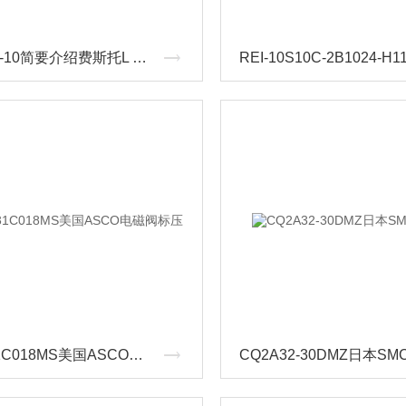
QSL-1/4-10简要介绍费斯托L 型快插式螺纹接头
PVG531C018MS美国ASCO电磁阀标压