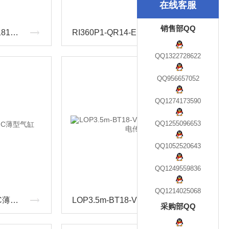
在线客服
销售部QQ
REI-10S10C-2B1024-H1181概述TURCK图尔克增量型编码器参数范围
RI360P1-QR14-ELIU5X2安装与使用图尔克TURCK角度传感器
QQ1322728622
QQ956657052
QQ1274173590
QQ1255096653
QQ1052520643
QQ1249559836
QQ1214025068
CQ2A32-30DMZ日本SMC薄型气缸
LOP3.5m-BT18-VN6X2TURCK图尔克光电传感器
采购部QQ