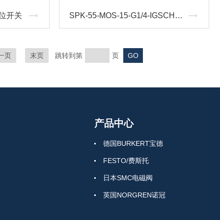
液位开关
SPK-55-MOS-15-G1/4-IGSCHMALZ工业真空吸盘
一页
末页
跳转到第
页
产品中心
德国BURKERT宝德
FESTO/费斯托
日本SMC电磁阀
英国NORGREN诺冠
日本CKD喜开理