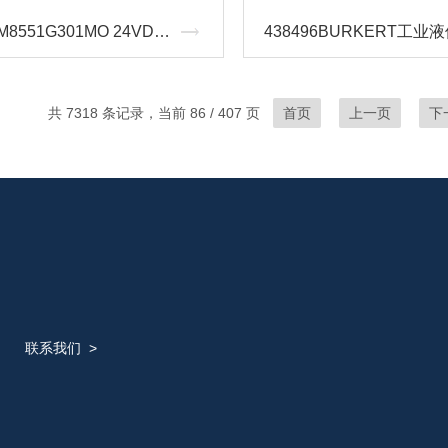
VCEFCM8551G301MO 24VDC世格ASCO紧凑型电磁阀
438496BURKERT工业
共 7318 条记录，当前 86 / 407 页
首页
上一页
下
联系我们
>