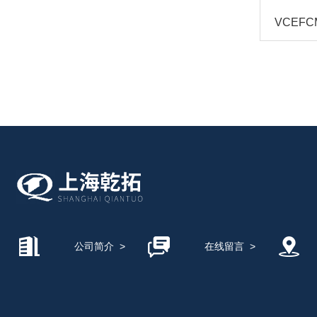
海德汉HEIDENHAIN
美国SUN太阳
英国百弗BIFOLD
德珂斯TUNKERS
德国WAGO万可模块
公司简介
>
在线留言
>
德国E+H/恩德斯豪斯