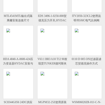
MTL4541MTL输出式隔
EDS 3496-1-0250-000贺
ITV2050-323CL2使用说
离栅安装连接尺寸
德克压力开关,HYDAC
明书SMC电气比例阀
选用技巧
HDA 4840-A-0600-424压
V63.1 BR3 A10 T12 90发
0110 D 005 ON过滤器滤
力变送器HYDAC安装与
现货TUNKER德珂斯夹
芯贺德克操作方式
使用
紧气缸
SC8344G056 24DC供应
MGPM32-25Z使用原装
WSM06020ZR-01J-C-N-