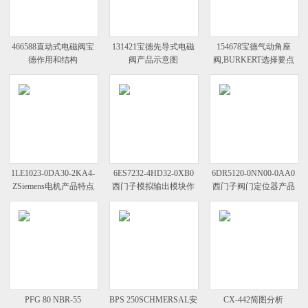
466588直动式电磁阀宝
131421宝德先导式电磁
154678宝德气动角座
德作用和结构
阀产品示意图
阀,BURKERT选择要点
1LE1023-0DA30-2KA4-
6ES7232-4HD32-0XB0
6DR5120-0NN00-0AA0
ZSiemens电机产品特点
西门子模拟输出模块作
西门子阀门定位器产品
一览
用和结构
示意图
PFG 80 NBR-55
BPS 250SCHMERSAL安
CX-442简图分析