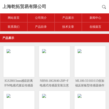
上海乾拓贸易有限公司
网站首页
公司简介
产品展示
新闻中心
联系我们
产品目录
技术文章
在线留言
产品展示
IGS28015mm感应距离
NBN8-18GM40-Z0P+F
ML100-55/103/115倍加
IFM电感式接近传感器
电感式传感器安装注意
福反射板型传感器操作
事项
模式