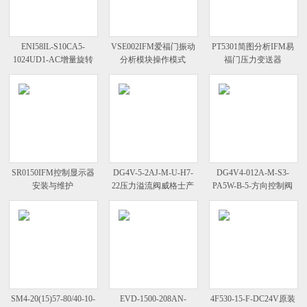
ENI58IL-S10CA5-
VSE002IFM爱福门振动
PT5301简图分析IFM易
1024UD1-AC增量旋转
分析模块操作模式
福门压力变送器
编码器倍加福参考数据
SR0150IFM控制显示器
DG4V-5-2AJ-M-U-H7-
DG4V4-012A-M-S3-
安装与维护
22压力溢流阀威格士产
PA5W-B-5-方向控制阀
品特点一览
VICKERS安装和工作
SM4-20(15)57-80/40-10-
EVD-1500-208AN-
4F530-15-F-DC24V原装