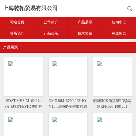
上海乾拓贸易有限公司
网站首页
公司简介
产品展示
新闻中心
联系我们
产品目录
技术文章
在线留言
产品展示
SDAT-MHS-M160-1L-
OMD10M-R200-2EP-IO-
德国SICK施克RFID读写
SA-E原装FESTO费斯托
V15-L德国P+F倍加福测
器RFH620-1001201
位置变送器的参数表
距传感器基本数据表