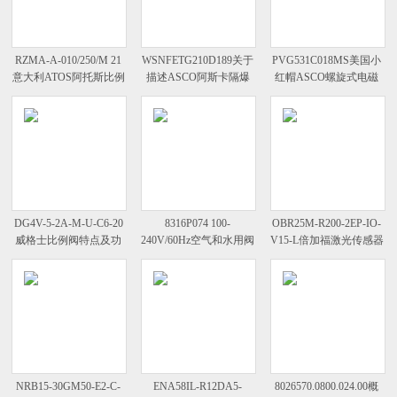
RZMA-A-010/250/M 21
WSNFETG210D189关于
PVG531C018MS美国小
意大利ATOS阿托斯比例
描述ASCO阿斯卡隔爆
红帽ASCO螺旋式电磁
溢流阀使用样册
阀门
阀
DG4V-5-2A-M-U-C6-20
8316P074 100-
OBR25M-R200-2EP-IO-
威格士比例阀特点及功
240V/60Hz空气和水用阀
V15-L倍加福激光传感器
能
ASCO阿斯卡电磁阀
参数及特点
NRB15-30GM50-E2-C-
ENA58IL-R12DA5-
8026570.0800.024.00概