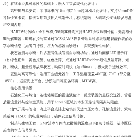
块）在继承经典可靠性的基础上，融入了诸多现代化设计：
高密度与易安装：采用标准的16mm或7.5mm超薄模块化设计，支持35mmDIN
导轨快速卡装。接线采用前接插入式端子块，标识清晰，大幅减少接线错误与盘
柜空间占用。
HART透明传输：全系列模拟量隔离栅均支持HART协议透明传输，无需额外
调制解调器，即可在控制室通过DCS或AMS设备管理系统读取现场智能仪表的数
字诊断信息（如阀门行程、压力传感器自诊断），实现预测性维护。
状态监测与诊断：许多型号集成智能自诊断功能，通过前面板LED指示灯
（如绿色正常、黄色报警、红色故障）或通过HART/Fieldbus通讯反馈开路、短
路、断线、超量程等故障状态，响应时间快（如<50ms），极大提升运维效率。
宽温与高可靠性：选用工业级元器件，工作温度覆盖-40℃至+70℃（部分至
+85℃），适应海上平台、沙漠油田等恶劣环境，MTBF高。
核心应用场景
石油化工与炼油：连接储罐区的雷达液位计、反应装置的差压变送器、管道
质量流量计与控制室系统，用于Zone1/2区域的本安回路信号隔离与限能。
油气开采与管输：海上平台或陆上站场的天然气压力表、孔板流量计、紧急
关断阀（ESD）的电磁阀接口，确保安全信号传输。
制药与生物工程：GMP洁净车间内发酵罐的温度/pH/溶氧传感器、洁净区压
差表的本安信号隔离。