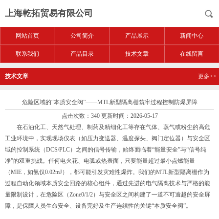
上海乾拓贸易有限公司
网站首页
公司简介
产品展示
新闻中心
联系我们
产品目录
技术文章
在线留言
技术文章
更多>>
危险区域的“本质安全阀”——MTL新型隔离栅筑牢过程控制防爆屏障
点击次数：340 更新时间：2026-05-17
在石油化工、天然气处理、制药及精细化工等存在气体、蒸气或粉尘的高危
工业环境中，实现现场仪表（如压力变送器、温度探头、阀门定位器）与安全区
域的控制系统（DCS/PLC）之间的信号传输，始终面临着“能量安全”与“信号纯
净”的双重挑战。任何电火花、电弧或热表面，只要能量超过最小点燃能量
（MIE，如氢仅0.02mJ），都可能引发灾难性爆炸。我们的MTL新型隔离栅作为
过程自动化领域本质安全回路的核心组件，通过先进的电气隔离技术与严格的能
量限制设计，在危险区（Zone0/1/2）与安全区之间构建了一道不可逾越的安全屏
障，是保障人员生命安全、设备完好及生产连续性的关键“本质安全阀”。