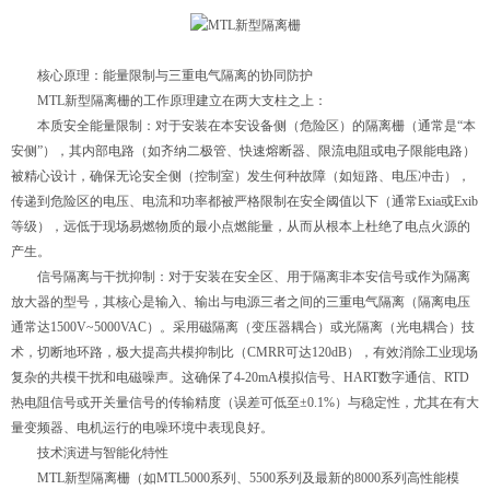
核心原理：能量限制与三重电气隔离的协同防护
MTL新型隔离栅的工作原理建立在两大支柱之上：
本质安全能量限制：对于安装在本安设备侧（危险区）的隔离栅（通常是“本
安侧”），其内部电路（如齐纳二极管、快速熔断器、限流电阻或电子限能电路）
被精心设计，确保无论安全侧（控制室）发生何种故障（如短路、电压冲击），
传递到危险区的电压、电流和功率都被严格限制在安全阈值以下（通常Exia或Exib
等级），远低于现场易燃物质的最小点燃能量，从而从根本上杜绝了电点火源的
产生。
信号隔离与干扰抑制：对于安装在安全区、用于隔离非本安信号或作为隔离
放大器的型号，其核心是输入、输出与电源三者之间的三重电气隔离（隔离电压
通常达1500V~5000VAC）。采用磁隔离（变压器耦合）或光隔离（光电耦合）技
术，切断地环路，极大提高共模抑制比（CMRR可达120dB），有效消除工业现场
复杂的共模干扰和电磁噪声。这确保了4-20mA模拟信号、HART数字通信、RTD
热电阻信号或开关量信号的传输精度（误差可低至±0.1%）与稳定性，尤其在有大
量变频器、电机运行的电噪环境中表现良好。
技术演进与智能化特性
MTL新型隔离栅（如MTL5000系列、5500系列及最新的8000系列高性能模