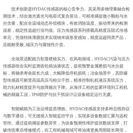
技术创新是HYDAC传感器的核心竞争力。其采用多物理量融合检
测技术，结合激光遮光与电容式复合算法，可精准捕捉微小颗粒与水
分含量，配合全温域动态补偿模块，有效消除温度、振动带来的检测
误差，稳定性远超行业均值。压力传感器系列搭载高精度压阻式传感
单元，凭借特殊薄膜技术实现纳米级形变感知，精度远超同类产品，
且能耐受极_端压力与腐蚀性介质。
全场景适配能力彰显硬核实力。在风电领域，HYDAC污染与压力
传感器组合实时监测齿轮箱油液状态，提前预警金属磨损与水分超
标，将轴承寿命延长六成，大幅降低停机损耗；冶金场景中，其防爆
型传感器可耐受高温高压与粉尘干扰，精准控制轧机液压系统压力，
助力轧材精度提升与故障频次下降。从海洋工程的盐雾环境到工程机
械的颠簸工况，IP68防护与抗干扰设计让设备稳定运行无虞。
智能赋能为工业运维提质增效。HYDAC传感器支持多种总线协议
与数字通信，可无缝接入智能监控平台，实现多设备数据汇聚与远程
管控。通过提前捕捉参数异常，为设备预测性维护提供数据支撑，打
破传统事后维修模式，在工程机械领域可将油液更换周期延长两倍，