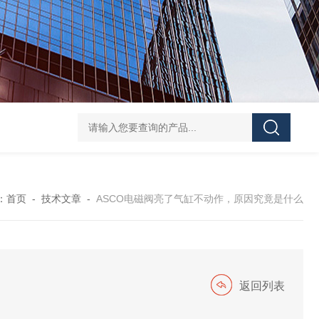
UPF1S-CL-12-B-W-20-EN424威格士VI
：
首页
-
技术文章
-
ASCO电磁阀亮了气缸不动作，原因究竟是什么
返回列表