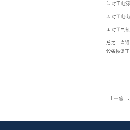
1. 对于
海德汉HEIDENHAIN
2. 对于
3. 对于
美国SUN太阳
总之，当遇
设备恢复正
英国百弗BIFOLD
德珂斯TUNKERS
德国WAGO万可模块
上一篇：
德国E+H/恩德斯豪斯