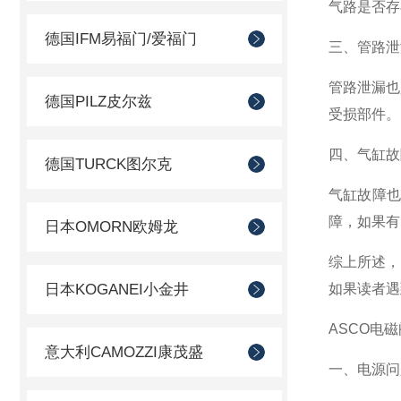
气路是否存
德国IFM易福门/爱福门
三、管路泄
管路泄漏也
德国PILZ皮尔兹
受损部件。
四、气缸故
德国TURCK图尔克
气缸故障
障，如果有
日本OMORN欧姆龙
综上所述，
日本KOGANEI小金井
如果读者遇
ASCO电
意大利CAMOZZI康茂盛
一、电源问