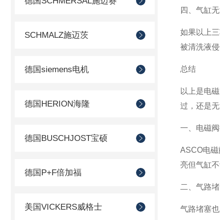
德国SCHMERSAL施迈赛
四、气缸无
如果以上三
SCHMALZ施迈茨
被清洗液侵
德国siemens电机
总结
以上是电磁
德国HERION海隆
过，还是无
一、电磁阀
德国BUSCHJOST宝硕
ASCO电
亮但气缸不
德国P+F倍加福
二、气路堵
美国VICKERS威格士
气路堵塞也