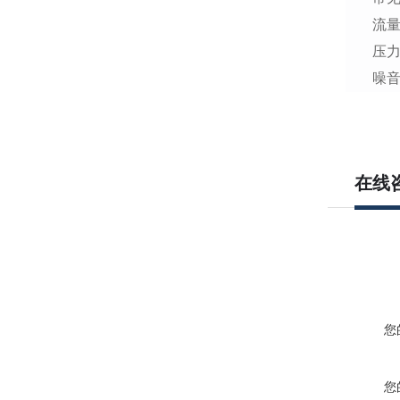
流
压力
噪
在线
您
您