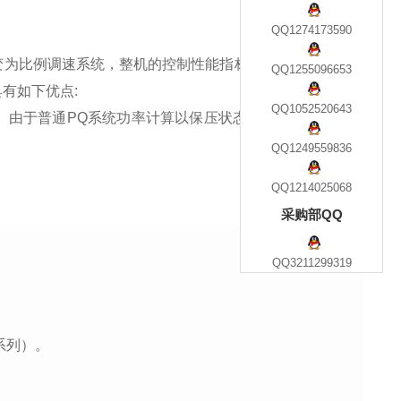
QQ1274173590
变为比例调速系统，整机的控制性能指标有了新的改善和提
QQ1255096653
有如下优点:
QQ1052520643
。由于普通PQ系统功率计算以保压状态为标准，比例变量
QQ1249559836
QQ1214025068
采购部QQ
QQ3211299319
G系列）。