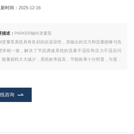
更新时间：
2025-12-16
要描述：
PARKER轴向变量泵
例变量泵系统具有良好的自适应性，其输出的压力和流量能够与负
需求相一致，解决了节流调速系统的流量不适应和压力不适应问
，能量损耗大大减少，系统效率提高，节能效果十分明显，与普通
量泵+PQ比例阀系统相比较，可节电25~45%。
在线咨询