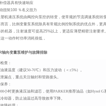
化补偿器具有快速响应
驱动扭矩100 ％名义扭力
注塑机液压系统由阀控向泵控的转变，使常规的节流调速系统转
体而言，比例变量泵系统除具有常规比例控制系统的优点外，更具
率的机器，注射速度可提高25%以上，更适应薄壁精密注射要求
在这一动作时功率消耗很低，
ER轴向变量泵维护与故障排除
常检查：
油液温度（建议50-70℃）和压力波动（＜±5%）。
查泄漏点，重点关注轴封和管路接头。
期保养：
000小时更换液压油和滤芯，使用PARKER推荐油品（如Hysol 
洗冷却器，防止油温过高导致效率下降。
见故障处理：