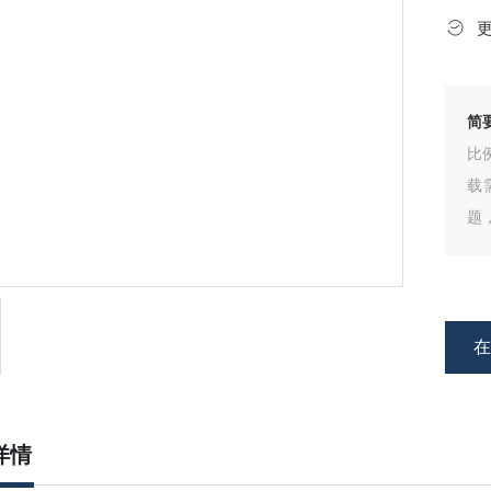
简
比
载
题
定
详情