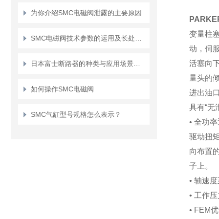
为你介绍SMC电磁阀泄露的主要原因
PARK
变量柱
SMC电磁阀技术参数的运用及长处有哪些
动，伺
活塞向
日本富士断路器的种类与应用场景：你了解多少？
量头的
如何操作SMC电磁阀
进出油
具有“无
SMC气缸型号规格怎么表示？
• 全功
驱动扭
向布置
子上。
• 轴速度
• 工作
• FE