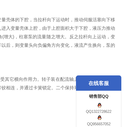
变量壳体的下腔，当拉杆向下运动时，推动伺服活塞向下移
孔进入变量壳体上腔，由于上腔面积大于下腔，液压力推动
(增大)，柱塞泵的流量随之增大。反之拉杆向上运动，变
零以后，则变量头向负偏角方向变化，液流产生换向，泵的
不受其它横向作用力。转子装在配流轴上。位于转子中的径
在线客服
球铰相连，并通过卡簧锁定。二个保持环将滑靴卡在行程定
销售部QQ
QQ1322728622
QQ956657052