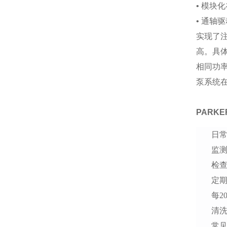
• 模块
• 通轴
实现了
高。具
相同功
泵系统
PARK
日
监测
检
定
每2
清
常