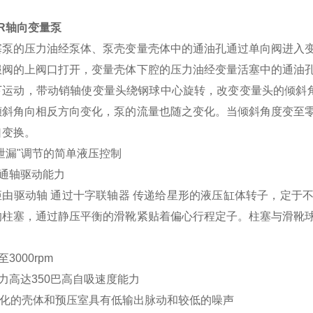
ER轴向变量泵
塞泵的压力油经泵体、泵壳变量壳体中的通油孔通过单向阀进入
服阀的上阀口打开，变量壳体下腔的压力油经变量活塞中的通油
下运动，带动销轴使变量头绕钢球中心旋转，改变变量头的倾斜角
倾斜角向相反方向变化，泵的流量也随之变化。当倾斜角度变至
口变换。
泄漏"调节的简单液压控制
率通轴驱动能力
矩由驱动轴 通过十字联轴器 传递给星形的液压缸体转子，定于
的柱塞，通过静压平衡的滑靴紧贴着偏心行程定子。柱塞与滑靴
至3000rpm
压力高达350巴高自吸速度能力
M优化的壳体和预压室具有低输出脉动和较低的噪声