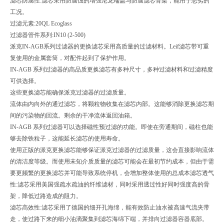
滤芯防腐性:滤芯采用防腐蚀的增强尼龙端盖与防腐滤芯骨架，能用于恶劣的
工况。
过滤元素:
20QL Ecoglass
过滤器管件系列:
IN10 (2-500)
派克IN-AGB系列过滤器的更换滤芯采用高质量的过滤材料。Leif滤芯带可重
复使用的金属套筒，对配件起到了保护作用。
IN-AGB 系列过滤器的高品质更换滤芯有多种尺寸，多种过滤材料和过滤精度
可供选择。
这些更换滤芯能确保派克过滤器的过滤质量。
流体由内向外的通过滤芯，将颗粒物收集在滤芯内部。这能够消除更换滤芯期
间的污染物的回流。剩余的干净流体返回油箱。
IN-AGB 系列过滤器可以选择磁性预过滤的功能。即使在旁通期间，磁柱也能
够去除铁粒子，这能延长滤芯的使用寿命。
使用正版的派克更换滤芯能够保证派克过滤器的过滤质量，这会直接影响流体
的清洁度等级。而使用未知介质质量的滤芯可能会在最初节约成本，但由于需
要更频繁的更换滤芯并可能导致系统停机，会增加整体使用的总成本滤芯透气
性:滤芯采用美国强疏水疏油的纤维滤材，同时采用透过性好同时强度高的骨
架，降低过路造成的阻力。
滤芯高效性:滤芯采用了德国的细开孔海绵，能有效防止油水被高速气流夹带
走，使过路下来的细小油滴聚集到滤芯海绵下端，并排向过滤器容器底部。