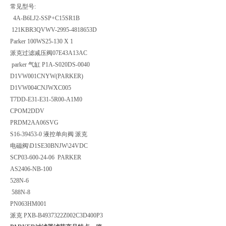
常见型号:
4A-B6LJ2-SSP+C15SR1B
121KBR3QVWV-2995-4818653D
Parker 100WS25-130 X 1
派克过滤减压阀07E43A13AC
parker 气缸 P1A-S020DS-0040
D1VW001CNYW(PARKER)
D1VW004CNJWXC005
T7DD-E31-E31-5R00-A1M0
CPOM2DDV
PRDM2AA06SVG
S16-39453-0 液控单向阀 派克
电磁阀\D1SE30BNJW\24VDC
SCP03-600-24-06 PARKER
AS2406-NB-100
528N-6
588N-8
PN063HM001
派克 PXB-B4937322Z002C3D400P3