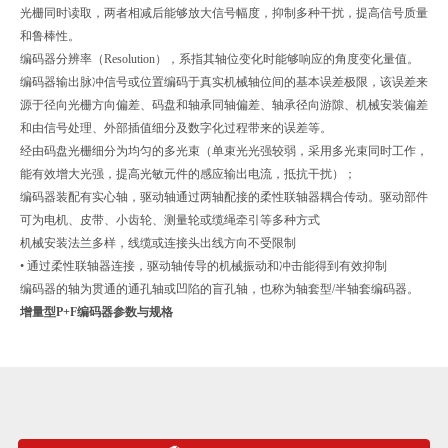
光栅同时读取，两者相减后能够放大信号幅度，抑制多种干扰，提高信号质量
和鲁棒性。
编码器分辨率（Resolution），系指其轴位变化时能够响应的角度变化量值。
编码器输出脉冲信号或位置编码于真实机械轴位间的基本误差极限，该误差来
源于径向光栅方向偏差、码盘和轴承同轴偏差、轴承径向游隙、机械安装偏差
和由信号处理、外部插值细分及数字化过程带来的误差等。
经由码盘光栅细分为均匀的多光束（单束光光强较弱，采用多光束同时工作，
能有效增大光强，提高光敏元件的感应输出电流，抵抗干扰）；
编码器装配有实心轴，驱动轴通过两轴配接的柔性联轴器耦合传动。驱动部件
可为电机、皮带、小齿轮、测量轮或缆绳牵引等多种方式
机械安装法兰多样，线缆或连接头出线方向不受限制
• 通过柔性联轴器连接，驱动轴传导的机械振动和冲击能得到有效抑制
编码器的轴为贯通的通孔轴或凹陷的盲孔轴，也称为轴套型/半轴套编码器。
增量型P+F编码器参数与规格