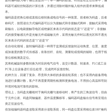
旋转编码器为每个轴位置提供一个单一编码的数值。特别是在定位任务中，编
码器可减轻控制器的计算任务，并通过消除对额外输入组件的需求来降低成
本。
编码器是把角位移或直线位移转换成电信号的一种装置。前者称为码盘，后者
称码尺．按照读出方式编码器可以分为接触式和非接触式两种．接触式采用电
刷输出，以电刷接触导电区或绝缘区来表示代码的状态是“1"还是“0"；非接触
式的接受敏感元件是光敏元件或磁敏元件，采用光敏元件时以透光区和不透光
区来表示代码的状态是“1"还是“0"
在自动化领域，旋转编码器是一种用于监测或反馈旋转运动角度、位置、速度
或加速度的数字式传感器，依靠丝杆、齿轮、测量轮或缆绳的辅助，也用于线
形位移检测及定位。
其将机械旋转参数转换为对应的电气信号，送交计数器、转速表、PLC或工业
PC等上位设备进行后位处理，完成闭环反馈控制。
此种方法，回避了复杂、昂贵和大体积的多级齿轮系统；也不采用内嵌备用电
池进行多圈计数，客户不再需要周期性检测和更换电池，不用担心高温和苛刻
环境对电池可靠性的影响。
理论上，当码盘光栅相对于掩码光栅匀速移动时，将产生的三角波信号，但由
于元件公差、码盘同轴偏差、器件温度飘移等，编码器码盘输出信号将呈现出
类正弦波信号。
倍加福编码器码盘读取采用差分读取系统，同一码盘位置采用相位差180°掩码