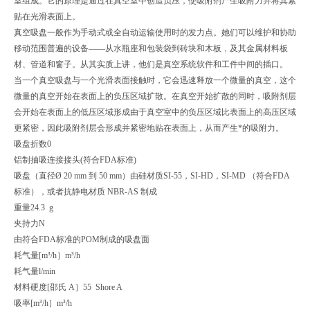
室组成。它的原理是通过在真空室中创造负压，使吸附剂产生吸附力并将其紧
贴在光滑表面上。
真空吸盘一般作为手动式或全自动运输使用时的发力点。她们可以维护和协助
移动范围普遍的设备——从水瓶座和包装袋到砖块和木板，及其金属材料板
材、管道和窗子。从其实质上讲，他们是真空系统软件和工件中间的插口。
当一个真空吸盘与一个光滑表面接触时，它会迅速释放一个微量的真空，这个
微量的真空开始在表面上的负压区域扩散。在真空开始扩散的同时，吸附剂层
会开始在表面上的低压区域形成由于真空室中的负压区域比表面上的高压区域
更紧密，因此吸附剂层会形成并紧密地贴在表面上，从而产生*的吸附力。
吸盘折数
0
铝制抽吸连接接头(符合FDA标准)
吸盘（直径Ø 20 mm 到 50 mm）由硅材质SI-55，SI-HD，SI-MD （符合FDA
标准），或者抗静电材质 NBR-AS 制成
重量
24.3 g
夹持力
N
由符合FDA标准的POM制成的吸盘面
耗气量[m³/h］
m³/h
耗气量
l/min
材料硬度[邵氏 A］
55 Shore A
吸率[m³/h］
m³/h