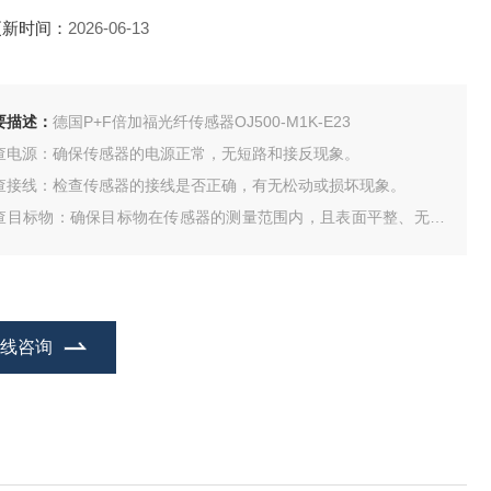
更新时间：
2026-06-13
要描述：
德国P+F倍加福光纤传感器OJ500-M1K-E23
检查电源‌：确保传感器的电源正常，无短路和接反现象。
检查接线‌：检查传感器的接线是否正确，有无松动或损坏现象。
检查目标物‌：确保目标物在传感器的测量范围内，且表面平整、无遮
。
检查环境‌：确保传感器的工作环境符合产品说明书的要求，无强干扰
和恶劣环境‌
在线咨询