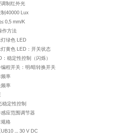
型
调制红外光
限制
40000 Lux
响
≤ 0,5 mm/K
操作方法
示灯
绿色 LED
示灯
黄色 LED：开关状态
ED：稳定性控制（闪烁）
件
编程开关：明/暗转换开关
作频率
关频率
展
态稳定性控制
件
感应范围调节器
术规格
压
UB
10 ... 30 V DC