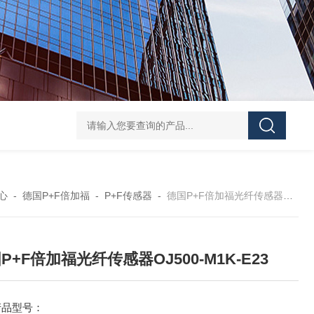
CXHAXANSUN单向阀安装与维护
R900432915 Z2S
心
-
德国P+F倍加福
-
P+F传感器
-
德国P+F倍加福光纤传感器OJ500-M1K-E23
P+F倍加福光纤传感器OJ500-M1K-E23
产品型号：