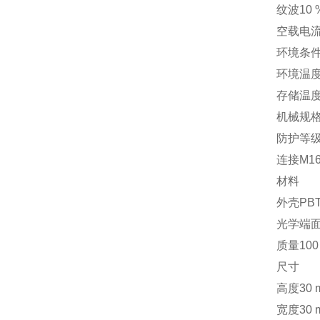
纹波
10 
空载电
环境条
环境温
存储温
机械规
防护等
连接
M1
材料
外壳
PB
光学端
质量
100
尺寸
高度
30 
宽度
30 