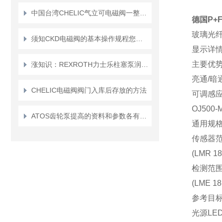
中国台湾CHELIC气立可电磁阀一整套名称详解
德国P+F
玻璃光
须知CKD电磁阀的基本操作规程您需要了解
显示详
主要优
涨知识：REXROTH力士乐柱塞泵润滑油如何选？
亮通/暗
CHELIC电磁阀阀门入库后存放的方法
可调感
OJ500
ATOS齿轮泵提高的资料和参数各有哪些
通用规
传感器
(LMR 18-
检测范
(LME 18-
参考目
光源
LE