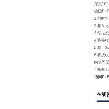
深度
102
德国P+
1.同
2.相互
3.移走
4.将接
5.将目
6.将接
阀值即
7.断开
德国P+F
在线