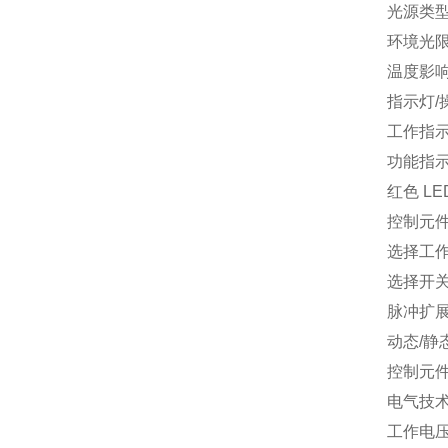
光源类
环境光
温度影
指示灯/
工作指
功能指
红色 L
控制元
选择工
选择开
脉冲扩
动态/静
控制元
电气技
工作电