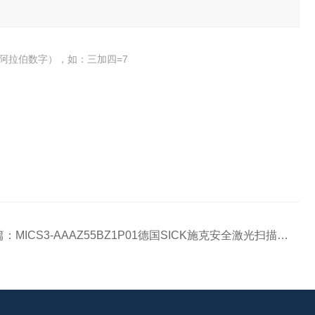
阿拉伯数字），如：三加四=7
篇：
MICS3-AAAZ55BZ1P01德国SICK施克安全激光扫描仪的中文数据