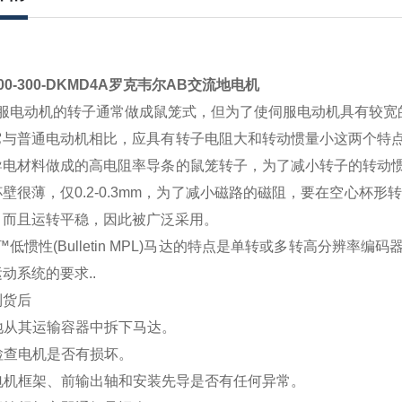
200-300-DKMD4A罗克韦尔AB交流地电机
服电动机的转子通常做成鼠笼式，但为了使伺服电动机具有较宽的
它与普通电动机相比，应具有转子电阻大和转动惯量小这两个特
导电材料做成的高电阻率导条的鼠笼转子，为了减小转子的转动
壁很薄，仅0.2-0.3mm，为了减小磁路的磁阻，要在空心杯
，而且运转平稳，因此被广泛采用。
™低惯性(Bulletin MPL)马达的特点是单转或多转高分辨率
动系统的要求..
到货后
心地从其运输容器中拆下马达。
视检查电机是否有损坏。
查电机框架、前输出轴和安装先导是否有任何异常。