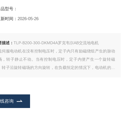
产品型号：
更新时间：
2026-05-26
要描述：
TLP-B200-300-DKMD4A罗克韦尔AB交流地电机
流伺服电动机在没有控制电压时，定子内只有励磁绕组产生的脉动
场，转子静止不动。当有控制电压时，定子内便产生一个旋转磁
，转子沿旋转磁场的方向旋转，在负载恒定的情况下，电动机的转
随控制电压的大小而变化，当控制电压的相位相反时，伺服电动机
反转。
在线咨询