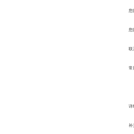
您
您
联
常
详
补