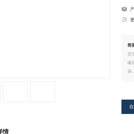
简
交
磁
场
速
将
详情