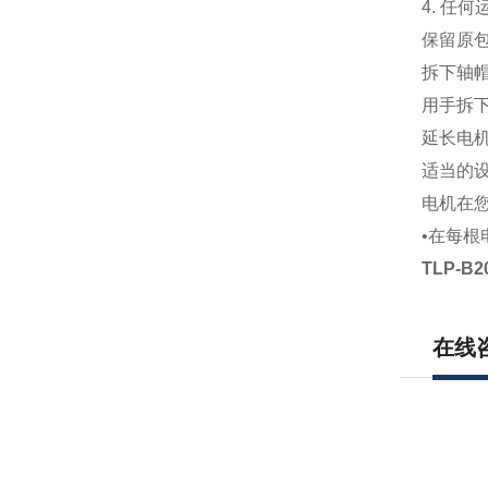
4. 任
保留原包
拆下轴
用手拆
延长电
适当的
电机在
•在每
TLP-B
在线