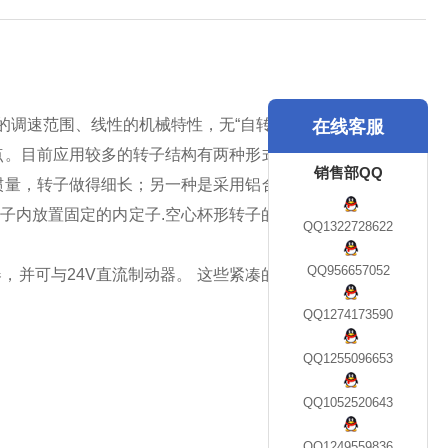
调速范围、线性的机械特性，无“自转"现象和快速响应的
在线客服
点。目前应用较多的转子结构有两种形式：一种是采用高电
销售部QQ
惯量，转子做得细长；另一种是采用铝合金制成的空心杯形
形转子内放置固定的内定子.空心杯形转子的转动惯量很小，反
QQ1322728622
QQ956657052
编码器，并可与24V直流制动器。 这些紧凑的无刷伺服电机满足
QQ1274173590
QQ1255096653
QQ1052520643
QQ1249559836