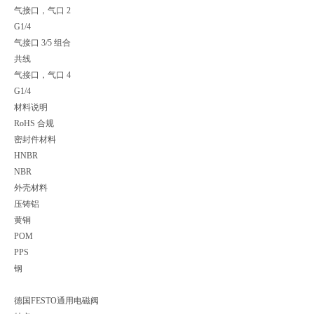
气接口，气口 2
G1/4
气接口 3/5 组合
共线
气接口，气口 4
G1/4
材料说明
RoHS 合规
密封件材料
HNBR
NBR
外壳材料
压铸铝
黄铜
POM
PPS
钢
德国FESTO通用电磁阀