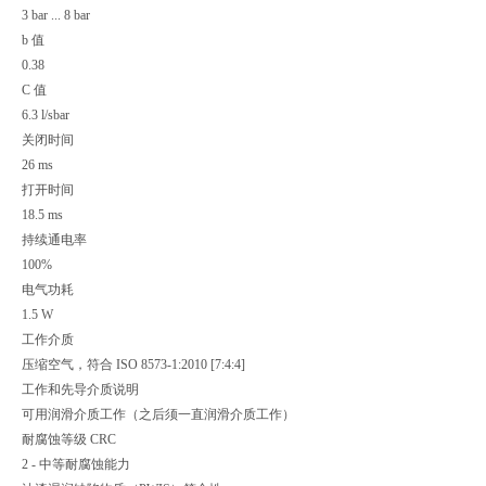
3 bar ... 8 bar
b 值
0.38
C 值
6.3 l/sbar
关闭时间
26 ms
打开时间
18.5 ms
持续通电率
100%
电气功耗
1.5 W
工作介质
压缩空气，符合 ISO 8573-1:2010 [7:4:4]
工作和先导介质说明
可用润滑介质工作（之后须一直润滑介质工作）
耐腐蚀等级 CRC
2 - 中等耐腐蚀能力