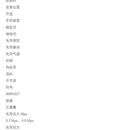
软密封
安装位置
可选
手控装置
锁定式
按钮式
先导类型
先导驱动
先导气源
外部
内先导
流向
不可逆
符号
00991027
搭接
正重叠
先导压力 Mpa
0.3 Mpa ... 0.8 Mpa
先导压力