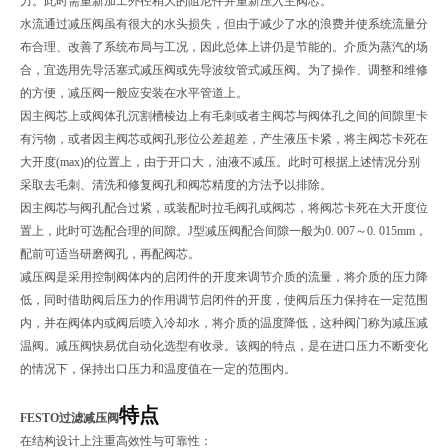
力。此时需重新加工外径稍大的阻尼件并重新压入主阀芯。
水流通过减压阀虽有很大的水头损失，但由于减少了水的浪费并使系统流量分
布合理、改善了系统布局与工况，因此总体上讲仍是节能的。介质为蒸汽的场
合，宜选用先导活塞式减压阀或先导波纹管式减压阀。为了操作、调整和维修
的方便，减压阀一般应安装在水平管道上。
因主阀芯上或阀体孔沉割槽棱边上有毛刺或者主阀芯与阀体孔之间的间隙里卡
有污物，或者因主阀芯或阀孔形位公差超差，产生液压卡紧，将主阀芯卡死在
大开度(max)的位置上，由于开口大，油液不减压。此时可根据上述情况分别
采取去毛刺、清洗和修复阀孔和阀芯精度的方法予以排除。
因主阀芯与阀孔配合过紧，或装配时拉毛阀孔或阀芯，将阀芯卡死在大开度位
置上，此时可选配合理的间隙。J型减压阀配合间隙一般为0. 007～0. 015mm，
配前可适当研磨阀孔，再配阀芯。
减压阀是采用控制阀体内的启闭件的开度来调节介质的流量，将介质的压力降
低，同时借助阀后压力的作用调节启闭件的开度，使阀后压力保持在一定范围
内，并在阀体内或阀后喷入冷却水，将介质的温度降低，这种阀门称为减压减
温阀。减压阀快易优自动化选型有收录。该阀的特点，是在进口压力不断变化
的情况下，保持出口压力和温度值在一定的范围内。
特点
FESTO过滤减压阀
在结构设计上注重高效性与可靠性：