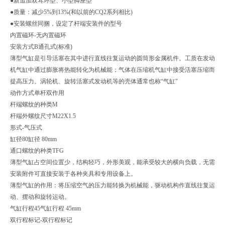
●新追加双耳环型、小型脚座型
●质量：减少5%到13%(和以前的CQ2系列相比)
●安装螺丝同捆，设定了杆端安装件的型号
内置磁环
-
无内置磁环
安装方式
B
通孔式(标准)
薄型气缸是引导活塞在其中进行直线往复运动的圆筒形金属机件。工质在发动
机气缸中通过膨胀将热能转化为机械能；气体在压缩机气缸中接受活塞压缩而
提高压力。涡轮机、旋转活塞式发动机等的壳体通常也称“气缸"
动作方式
单杆双作用
杆端螺纹的种类
M
杆端外螺纹尺寸
M22X1.5
形式
-
气压式
缸径
80
缸径 80mm
通口螺纹的种类
TF
G
薄型气缸占空间位置少，结构轻巧，外形美观，能承受较大的横向负载，无需
安装附件可直接安装于各种夹具和专用设备上。
薄型气缸的作用：将压缩空气的压力能转换为机械能，驱动机构作直线往复运
动、摆动和旋转运动。
气缸行程
45
气缸行程 45mm
双行程标记
-
双行程标记