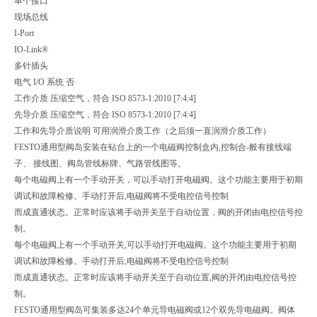
单个接口
现场总线
I-Port
IO-Link®
多针插头
电气 I/O 系统 否
工作介质 压缩空气，符合 ISO 8573-1:2010 [7:4:4]
先导介质 压缩空气，符合 ISO 8573-1:2010 [7:4:4]
工作和先导介质说明 可用润滑介质工作（之后须一直润滑介质工作）
FESTO通用型阀岛安装在钻台上的一个电磁阀控制盒内,控制合-般有接线端
子、 接线图、阀岛管线标牌、气路管线图等。
每个电磁阀上有一个手动开关，可以手动打开电磁阀。这个功能主要用于初期
调试和故障检修。手动打开后,电磁阀将不受电控信号控制
而成直通状态。正常时应该将手动开关至于自动位置，阀的开闭由电控信号控
制。
每个电磁阀上有一个手动开关,可以手动打开电磁阀。这个功能主要用于初期
调试和故障检修。手动打开后,电磁阀将不受电控信号控制
而成直通状态。正常时应该将手动开关至于自动位置,阀的开闭由电控信号控
制。
FESTO通用型阀岛可集装多达24个单元导电磁阀或12个双先导电磁阀。阀体