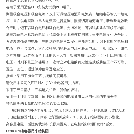
内置用于反馈的辅助接点 (1a、1b)。
各端子采用适合PCB安装方式的PCB端子。
测量吸合电压和吸合电流：找来可调稳压电源和电流表，给继电器输入一组电
压，且在供电回路中串入电流表进行监测。慢慢调高电源电压，听到继电器吸
合声时，记下该吸合电压和吸合电流。为求准确，可以试多几次而求平均值。
测量释放电压和释放电流：也是像上述那样连接测试，当继电器发生吸合后，
再逐渐降低供电电压，当听到继电器再次发生释放声音时，记下此时的电压和
电流，亦可尝试多几次而取得平均的释放电压和释放电流。一般情况下，继电
器的释放电压约在吸合电压的10～50%，如果释放电压太小（小于1/10的吸合
电压）时则不能正常使用了，这样会对电路的稳定性造成威胁使工作不可靠。
置位、复位，通过脉冲信号迅速应答。
接点上采用了镀金工艺，接触高度可靠。
请使用本公司的PTF14A（LY4继电器用）插座。
采用了开口部少、不易进入尘埃、异物的设计。
适用于工业用变频器、伺服驱动器等的电源通电以及电机等的电源开关。
符合欧洲的太阳能发电标准 (VDE0126)。
与电磁接触器*的动作音相比，实现了约30％的静音。（约100dB → 约70dB）
与电磁接触器*相比，体积比方面削减约50％，实现了控制面板的小型化。
高容量电阻、感性负载的特长毋庸置疑，在电机控制方面 发挥*威力。
OMRON继电器尺寸结构图