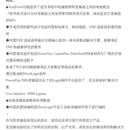
特点：
◆TorqProve功能提供了提升系统中机械抱闸和变频器之间的有效配合
- *的书本式设计允许变频器之间采用零间隙并排式安装，体积是其它变频器
的68%
◆节省空间的硬件设计包括内置制动单元，制动电阻，EMC滤波器和通讯模
块
◆内置EMC滤波器和输出共模磁心提供一体化的集成解决方案，能够满足
EMC电磁兼容性的要求
◆内置通讯选件包括DeviceNet, ControlNet, EtherNet/IP和多种其它厂商的开放
式通讯网络适配卡
集成了PLC的功能能够满足大多数应用场合的要求。
通过集成的DriveLogix选件，
PowerFlex700S变频器结合了的Logix操作平台提供了，灵活有效的*解决方
案。
User Interface •HIM (option
◆传递变频器参数和应用数据
◆内置的逻辑编程器DriveLogix可在工业标准编程环境下进行编程
：
作为型变频器表现出的杰出，使其在应用方面于同类其它产品，
直流驱动器结合了的和灵活的控制，以产生高，高性价比的驱动和控制解决方