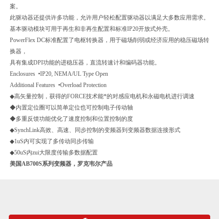
案。
此驱动器还提供许多功能，允许用户轻松配置驱动器以满足大多数应用需求。
基本驱动模块可用于再生和非再生配置和标准IP20开放式外壳。
PowerFlex DC标准配置了电枢转换器，用于磁场削弱或经济应用的稳压磁场转
换器，
具有集成DPI功能的进稳压器，直流转速计和编码器功能。
Enclosures •IP20, NEMA/UL Type Open
Additional Features •Overload Protection
◆高矢量控制，获得的FORCE技术能*的对感应电机和永磁电机进行调速
◆内置定位圈可以简单定位也可控制电子传动轴
◆多重反馈功能优化了速度控制和位置控制的度
◆SynchLink高效、高速、同步控制的变频器到变频器数据连接形式
◆1uS内可实现了多传动同步传输
◆50uS内zui大限度传输多数据配置
美国AB700S系列变频器，罗克韦尔产品