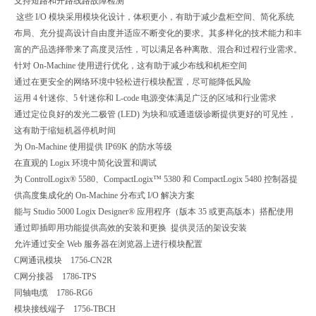
支持短路和开路线路故障检测
这些 I/O 模块采用模块化设计，体积更小，有助于减少盘柜空间、简化系统
布局、充分提高设计自由度并适应不断变化的要求。其多样化的技术能力和丰
富的产品选择带来了高度灵活性，可以满足各种离散、混合和过程行业需求。
针对 On-Machine 使用进行优化，这有助于减少布线和机柜空间
通过在更安全的网络环境中轻松进行模块配置，尽可能降低风险
运用 4 针迷你、5 针迷你和 L-code 电源变体满足广泛的区域和行业需求
通过定位良好的发光二极管 (LED) 为块和/或通道级诊断提供更好的可见性，
这有助于缩短机器停机时间
为 On-Machine 使用提供 IP69K 的防水等级
在直观的 Logix 环境中简化设置和调试
为 ControlLogix® 5580、CompactLogix™ 5380 和 CompactLogix 5480 控制器提
供高度集成化的 On-Machine 分布式 I/O 解决方案
能与 Studio 5000 Logix Designer® 应用程序（版本 35 或更高版本）搭配使用
通过即插即用功能提供高效的安装和更换 提供灵活的架设安装
允许通过安全 Web 服务器在浏览器上进行模块配置
C网通讯模块 1756-CN2R
C网分接器 1786-TPS
同轴电缆 1786-RG6
模块接线端子 1756-TBCH