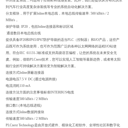
件到全套系统，均适用于控制柜和现场安装。此外，我们还提供从分布式供水
到汽车行业高度复杂涂装线等专业的系统自动化解决方案。
分支模块，用于扩展Inline本地总线，本地总线传输速率: 500 kBit/s / 2
MBit/s，
保护等级: IP20，包括Inline连接器和标识区域
通道数目
本地总线出线
提供具备IP20和IP65/IP67防护等级的适当PLC（控制器）和I/O产品，这些产
品既可作为系统使用，也可作为范围广泛的各种以太网网络的远程I/O站使
用。符合IEC 61131-3标准或支持高级语言编程，让您的系统在未来安全无
虞。例如，借助PLCnext技术，您可以实现人工智能等最新趋势，或者将太阳
能行业的可持续解决方案转变为智能解决方案。
连接方式
Inline屏蔽连接器
电源电压
7.5 V DC (通过电源跨接)
电流消耗
110 mA
连接方法方面的注意事项
标准INTERBUS电缆
传输速度
500 kBit/s / 2 MBit/s
接口数
1 (本地总线进线)
连接方式
Inline数据跨接块
传输速度
500 kBit/s / 2 MBit/s
PLCnext Technology是由开放式硬件、模块化工程软件、全球性社区和数字化