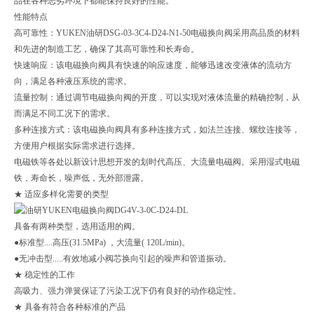
品在各种恶劣环境下都能保持良好的性能。
性能特点
高可靠性：YUKEN油研DSG-03-3C4-D24-N1-50电磁换向阀采用高品质的材料
和先进的制造工艺，确保了其高可靠性和长寿命。
快速响应：该电磁换向阀具有快速的响应速度，能够迅速改变液体的流动方
向，满足各种液压系统的需求。
流量控制：通过调节电磁换向阀的开度，可以实现对液体流量的精确控制，从
而满足不同工况下的需求。
多种连接方式：该电磁换向阀具有多种连接方式，如法兰连接、螺纹连接等，
方便用户根据实际需求进行选择。
电磁铁等各处以新设计思想开发的划时代高压、大流量电磁阀。采用湿式电磁
铁，寿命长，噪声低，无外部泄露。
★ 适应多样化需要的类型
具备有两种类型，选用适用的阀。
●标准型....高压(31.5MPa) ，大流量( 120L/min)。
●无冲击型.....有效地减小阀芯换向引起的噪声和管道振动。
★ 稳定性的工作
高吸力、强力弹簧保证了污染工况下仍有良好的动作稳定性。
★ 具备有符合各种标准的产品