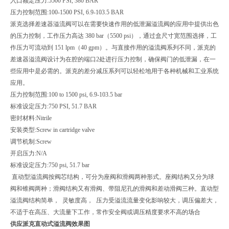
入口额定压力:
5500 PSI, 380 BAR
压力控制范围:
100-1500 PSI, 6.9-103.5 BAR
派克选择差速器溢流阀可以在需要快速作用的低泄漏溢流阀的应用中提供出色
的压力控制，工作压力高达 380 bar（5500 psi），通过盒尺寸宽范围选择，工
作压力可流动到 151 lpm（40 gpm）。与直接作用的溢流阀系列不同，派克的
差速器溢流阀设计为在腔的端口2处进行压力控制，确保阀门的低泄漏，在一
些应用中是必需的。派克的差分减压系列可以轻松地用于各种机械和工业系统
应用。
压力控制范围:
100 to 1500 psi, 6.9-103.5 bar
标准设定压力:
750 PSI, 51.7 BAR
密封材料:
Nitrile
安装类型:
Screw in cartridge valve
调节机制:
Screw
开启压力:
N/A
标准设定压力:
750 psi, 51.7 bar
直动型溢流阀按阀芯结构，可分为座阀和滑阀两种形式。座阀结构又分为球
阀和锥阀两种；滑阀结构又有滑阀、带阻尼孔的滑阀和差动滑阀三种。直动型
溢流阀结构简单， 灵敏度高， 压力受溢流流量变化影响较大，调压偏差大，
不适于在高压、大流量下工作，常作安全阀或调压精度要求不高的场合
供应派克直动式溢流阀效果图