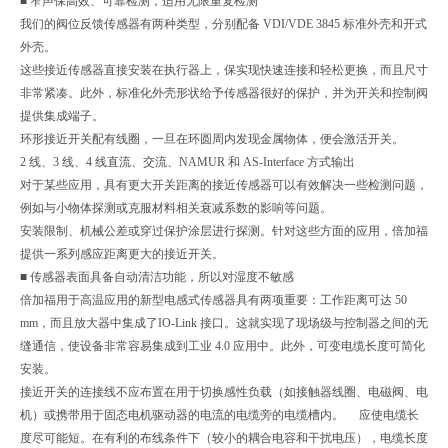
■ 窄声保高效、可靠检测，适用无限重复检测
我们的阀位反馈传感器有两种类型，分别配备 VDI/VDE 3845 标准外壳和开式
外壳。
这些接近传感器直接安装在执行器上，保实现快速连接和轻松更换，而且尺寸
非常紧凑。此外，标准化外壳形状给予传感器很好的保护，并为开关和控制阀
提供集成端子。
环形接近开关配有线圈，一旦在环圆周内发现金属物体，便会激活开关。
2 线、3 线、4 线直流、交流、NAMUR 和 AS-Interface 方式输出
对于某些应用，具有更大开关距离的接近传感器可以有效解决一些检测问题，
例如与小物体探测或克服材料相关衰减系数的影响等问题。
安装限制、机械公差或穿过保护涂层进行探测。针对这些方面的应用，倍加福
提供一系列感应距离更大的接近开关。
■ 传感器表面具备自动清洁功能，所以对湿度不敏感
倍加福用于高温应用的新型电感式传感器具有两项重要：工作距离可达 50
mm，而且放大器中集成了IO-Link 接口。这就实现了现场级与控制器之间的无
缝通信，使设备非常容易集成到工业 4.0 应用中。此外，可变电缆长度可简化
安装。
接近开关的连接线不应布置在用于切换感性负载（如接触器线圈、电磁阀、电
机）或携带用于固态电机驱动器的电流的电缆旁的电缆槽内。 应使电缆长
度尽可能短。在有利的布线条件下（较小的耦合电容和干扰电压），电缆长度