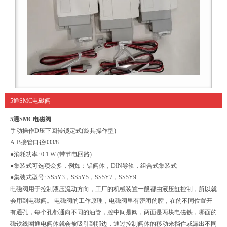
5通SMC电磁阀
5通SMC电磁阀
手动操作
D
压下回转锁定式(旋具操作型)
A·B接管口径
03
3/8
●消耗功率: 0.1 W (带节电回路)
●集装式可选项众多，例如：铝阀体，DIN导轨，组合式集装式
●集装式型号: SS5Y3，SS5Y5，SS5Y7，SS5Y9
电磁阀用于控制液压流动方向，工厂的机械装置一般都由液压缸控制，所以就
会用到电磁阀。 电磁阀的工作原理，电磁阀里有密闭的腔，在的不同位置开
有通孔，每个孔都通向不同的油管，腔中间是阀，两面是两块电磁铁，哪面的
磁铁线圈通电阀体就会被吸引到那边，通过控制阀体的移动来挡住或漏出不同