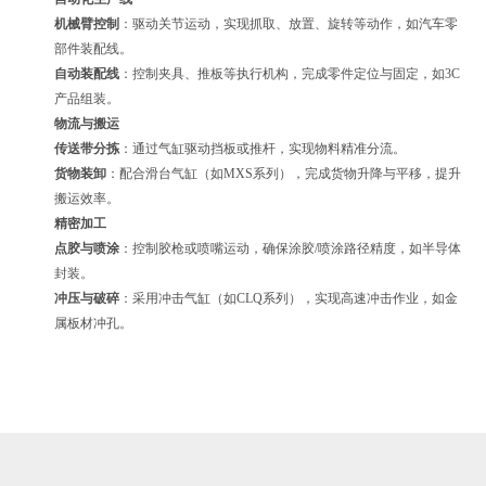
机械臂控制
：驱动关节运动，实现抓取、放置、旋转等动作，如汽车零
部件装配线。
自动装配线
：控制夹具、推板等执行机构，完成零件定位与固定，如3C
产品组装。
物流与搬运
传送带分拣
：通过气缸驱动挡板或推杆，实现物料精准分流。
货物装卸
：配合滑台气缸（如MXS系列），完成货物升降与平移，提升
搬运效率。
精密加工
点胶与喷涂
：控制胶枪或喷嘴运动，确保涂胶/喷涂路径精度，如半导体
封装。
冲压与破碎
：采用冲击气缸（如CLQ系列），实现高速冲击作业，如金
属板材冲孔。