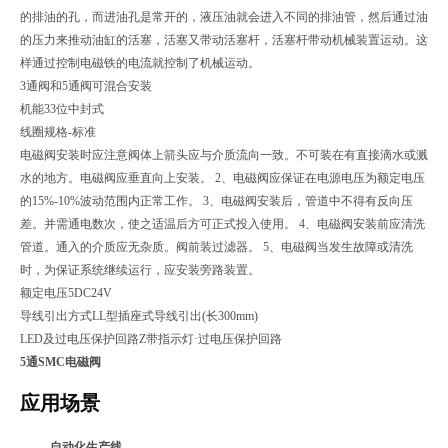
的排油的孔，而进油孔是常开的，液压油就会进入不同的排油管，然后通过油
的压力来推动油缸的活塞，活塞又带动活塞杆，活塞杆带动机械装置运动。这
样通过控制电磁铁的电流就控制了机械运动。
3通阀和5通阀可混合安装
机能
3
3位中封式
线圈规格
-
标准
电磁阀安装时应注意阀体上箭头应与介质流向一致。不可装在有直接滴水或溅
水的地方。电磁阀应垂直向上安装。 2、电磁阀应保证在电源电压为额定电压
的15%-10%波动范围内正常工作。 3、电磁阀安装后，管道中不得有反向压
差。并需通电数次，使之适温后方可正式投入使用。 4、电磁阀安装前应清洗
管道。通入的介质应无杂质。阀前装过滤器。 5、电磁阀当发生故障或清洗
时，为保证系统继续运行，应安装旁路装置。
额定电压
5
DC24V
导线引出方式
L
L型插座式导线引出(长300mm)
LED及过电压保护回路
Z
带指示灯·过电压保护回路
5通SMC电磁阀
应用场景
自动化生产线