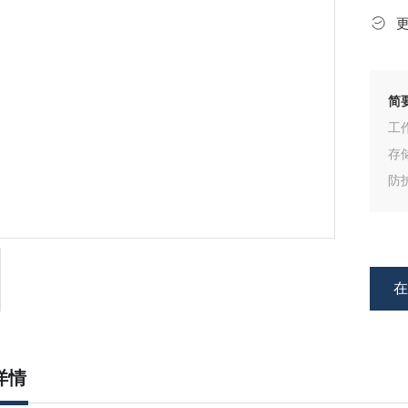
简
工作
存储
防护
污染
工作
安
详情