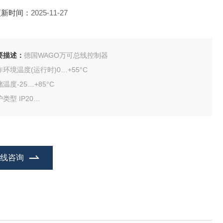
更新时间：
2025-11-27
要描述：
德国WAGO万可总线控制器
环境温度(运行时)0…+55°C
温度-25…+85°C
类型 IP20
等级 2,符合IEC 61131-2标准
海拔0…2000米/0…6562英尺
装位置水平左、水平右、水平上、水平下、垂直上、垂直下
在线咨询