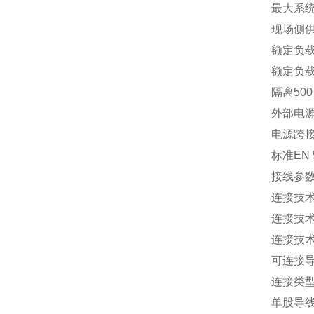
最大系
现场侧
额定负载
额定负载
隔离
500
外部电
电源跨
标准
EN 
接线参
连接技术
连接技
连接技
可连接
连接类
单股导