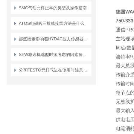
SMC气动元件正本的类型及操作指南
德国WA
750-333
ATOS电磁阀三根线接线方法是什么
通信
PR
主站现
那些因素影响着HYDAC压力传感器的使用
I/O点数
SEW减速机选型时须考虑的因素资料有哪些为重要
波特率
9
最大总
分享FESTO无杆气缸在使用时注意事项有哪些
传输介质
传输时
每节点
无总线
最大输入
供电电压
电流消耗