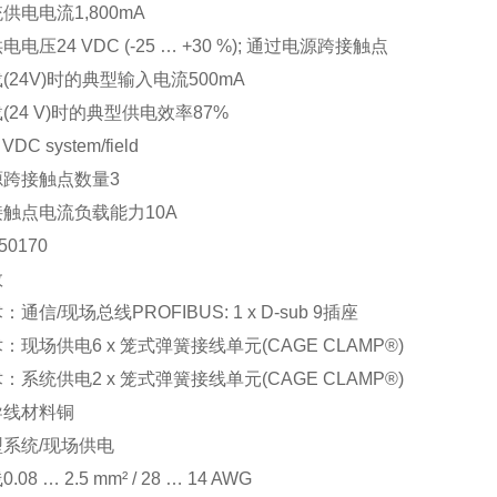
统供电电流
1,800mA
供电电压
24 VDC (-25 … +30 %); 通过电源跨接触点
(24V)时的典型输入电流
500mA
(24 V)时的典型供电效率
87%
 VDC system/field
源跨接触点数量
3
接触点电流负载能力
10A
50170
数
：通信/现场总线
PROFIBUS: 1 x D-sub 9插座
术：现场供电
6 x 笼式弹簧接线单元(CAGE CLAMP®)
术：系统供电
2 x 笼式弹簧接线单元(CAGE CLAMP®)
导线材料
铜
型
系统/现场供电
线
0.08 … 2.5 mm² / 28 … 14 AWG