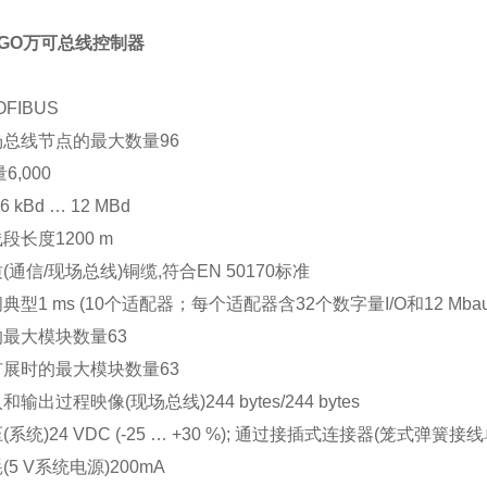
GO万可总线控制器
OFIBUS
场总线节点的最大数量
96
量
6,000
.6 kBd … 12 MBd
线段长度
1200 m
(通信/现场总线)
铜缆,符合EN 50170标准
间
典型1 ms (10个适配器；每个适配器含32个数字量I/O和12 Mbaud
的最大模块数量
63
扩展时的最大模块数量
63
和输出过程映像(现场总线)
244 bytes/244 bytes
(系统)
24 VDC (-25 … +30 %); 通过接插式连接器(笼式弹簧接线
(5 V系统电源)
200mA