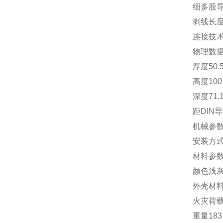
细多股
剥线长
连接技
物理数
厚度
50.
高度
100
深度
71.
距DIN
机械参
安装方
材料参
颜色
浅
外壳材
火灾荷
重量
183