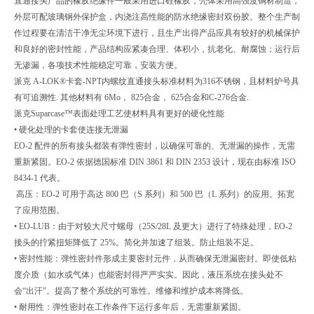
直通接头产品的橡胶绝缘件一般采用进口硅橡胶，壳体采用高强度铜材制造，
外层可配玻璃钢外保护盒，内浇注高性能的防水绝缘密封双份胶。整个生产制
作过程要在清洁干净无尘环境下进行，且生产出得产品应具有较好的机械保护
和良好的密封性能，产品结构应紧凑合理、体积小，抗老化、耐腐蚀；运行后
无渗漏，各项技术性能稳定可靠，安装方便。
派克 A-LOK®卡套-NPT内螺纹直通接头标准材料为316不锈钢，且材料炉号具
有可追溯性. 其他材料有 6Mo， 825合金， 625合金和C-276合金.
派克Suparcase™表面处理工艺使材料具有更好的硬化性能
• 硬化处理的卡套使连接无泄漏
EO-2 配件的所有接头都装有弹性密封，以确保可靠的、无泄漏的操作，无需
重新紧固。EO-2 依据德国标准 DIN 3861 和 DIN 2353 设计，现在由标准 ISO
8434-1 代表。
高压：EO-2 可用于高达 800 巴（S 系列）和 500 巴（L 系列）的应用。拓宽
了应用范围。
• EO-LUB：由于对较大尺寸螺母（25S/28L 及更大）进行了特殊处理，EO-2
接头的拧紧扭矩降低了 25%。简化并加速了组装。防止组装不足。
• 密封性能：弹性密封件形成主要密封元件，从而确保无泄漏密封。即使低粘
度介质（如水或气体）也能密封得严严实实。因此，液压系统在接头处不
会“出汗"。提高了整个系统的可靠性。维修和维护成本将降低。
• 耐用性：弹性密封在工作条件下运行多年后，无需重新紧固。