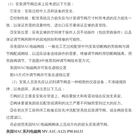
（1）安装调节阀总体上应考虑以下方面：
①安全：安装过程中人员和设备的安全。
②控制性能：配管系统压力损失应与计算调节阀尺寸时所考虑的压力损失一
致，以保证所需的流量特性。进出口应尽量保证足够的直管段。
③安装位置：应有足够的空间便于操作人员手动操作（包括旁路操作）以及
保证调节阀和附件的就地拆卸和维修的可能性。
④美国MAC电磁阀组：一般在工艺过程配管中均安装切断阀的旁路阀与调
节阀配成阀组，以适应设备连续操作的需要。维修调节阀时用切断阀隔离。用
旁路阀调节。下面图4中推荐四种调节阀组布置方式。
美国MAC电磁阀亦可装在虚线位置
图4 b方式中调节阀亦可装在虚线位置
（2）安装人员首先应认识到调节阀是一种精密的仪器设备，不准碰撞跌
摔，以免损坏。具体注意以下几点：
①阀好正立垂直安装在管道上。阀自重较大和有震动场合应加支承架。
②阀体要避免因前后配管或调和的法兰严重不同轴而受到过大的应力。
③在初次开工前和停工检修后应先冲洗配管系统后装调节阀。或在阀前安装
过渡滤口。
④必按照美国MAC电磁阀阀体上流动方向的箭头安装调节阀。
美国MAC系列电磁阀 MV-A1C-A121-PM-611JJ