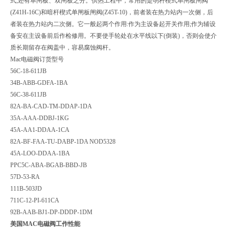
式;还有单闸板、双闸板之分。供热工程中，常用的是明杆楔式单闸板闸阀
(Z41H-16C)和暗杆楔式单闸板闸阀(Z45T-10)，前者装在热力站内一次侧，后
者装在热力站内二次侧。它一般起两个作用:作为主设备起开关作用;作为辅设
备安在主设备前后作检修用。不要使手轮处在水平线以下(倒装)，否则会使介
质长期留存在阀盖中，容易腐蚀阀杆。
Mac电磁阀订货型号
56C-18-611JB
34B-ABB-GDFA-1BA
56C-38-611JB
82A-BA-CAD-TM-DDAP-1DA
35A-AAA-DDBJ-1KG
45A-AA1-DDAA-1CA
82A-BF-FAA-TU-DABP-1DA NOD5328
45A-LOO-DDAA-1BA
PPC5C-ABA-BGAB-BBD-JB
57D-53-RA
111B-503JD
711C-12-PI-611CA
92B-AAB-BJ1-DP-DDDP-1DM
美国MAC电磁阀工作性能