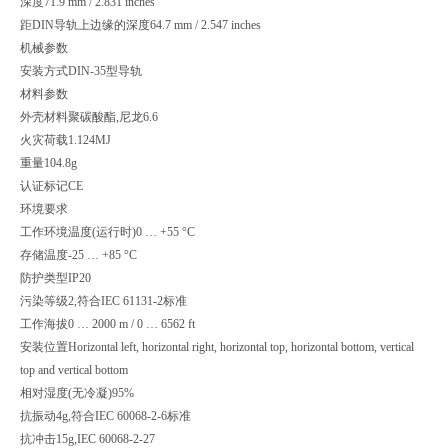
深度
71.9 mm / 2.831 inches
距DIN导轨上边缘的深度
64.7 mm / 2.547 inches
机械参数
安装方式
DIN-35型导轨
材料参数
外壳材料
聚碳酸酯,尼龙6.6
火灾荷载
1.124MJ
重量
104.8g
认证标记
CE
环境要求
工作环境温度(运行时)
0 … +55 °C
存储温度
-25 … +85 °C
防护类型
IP20
污染等级
2,符合IEC 61131-2标准
工作海拔
0 … 2000 m / 0 … 6562 ft
安装位置
Horizontal left, horizontal right, horizontal top, horizontal bottom, vertical
top and vertical bottom
相对湿度(无冷凝)
95%
抗振动
4g,符合IEC 60068-2-6标准
抗冲击
15g,IEC 60068-2-27