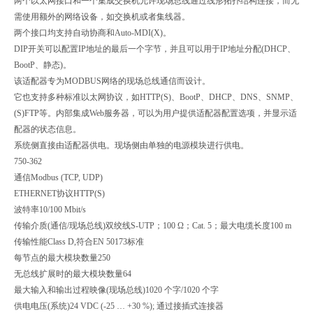
两个以太网接口和一个集成交换机允许现场总线通过线形拓扑结构连接，而无
需使用额外的网络设备，如交换机或者集线器。
两个接口均支持自动协商和Auto-MDI(X)。
DIP开关可以配置IP地址的最后一个字节，并且可以用于IP地址分配(DHCP、
BootP、静态)。
该适配器专为MODBUS网络的现场总线通信而设计。
它也支持多种标准以太网协议，如HTTP(S)、BootP、DHCP、DNS、SNMP、
(S)FTP等。内部集成Web服务器，可以为用户提供适配器配置选项，并显示适
配器的状态信息。
系统侧直接由适配器供电。现场侧由单独的电源模块进行供电。
750-362
通信
Modbus (TCP, UDP)
ETHERNET协议
HTTP(S)
波特率
10/100 Mbit/s
传输介质(通信/现场总线)
双绞线S-UTP；100 Ω；Cat. 5；最大电缆长度100 m
传输性能
Class D,符合EN 50173标准
每节点的最大模块数量
250
无总线扩展时的最大模块数量
64
最大输入和输出过程映像(现场总线)
1020 个字/1020 个字
供电电压(系统)
24 VDC (-25 … +30 %); 通过接插式连接器