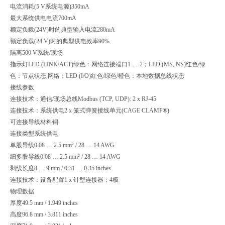
电流消耗(5 V系统电源)
350mA
最大系统供电电流
700mA
额定负载(24V)时的典型输入电流
280mA
额定负载(24 V)时的典型供电效率
90%
隔离
500 V系统/现场
指示灯
LED (LINK/ACT)绿色：网络连接端口1 … 2；LED (MS, NS)红色/绿
色：节点状态,网络；LED (I/O)红色/绿色/橙色：本地数据总线状态
接线参数
连接技术：通信/现场总线
Modbus (TCP, UDP): 2 x RJ-45
连接技术：系统供电
2 x 笼式弹簧接线单元(CAGE CLAMP®)
可连接导线材料
铜
连接类型
系统供电
单股导线
0.08 … 2.5 mm² / 28 … 14 AWG
细多股导线
0.08 … 2.5 mm² / 28 … 14 AWG
剥线长度
8 … 9 mm / 0.31 … 0.35 inches
连接技术：设备配置
1 x 针型连接器；4极
物理数据
厚度
49.5 mm / 1.949 inches
高度
96.8 mm / 3.811 inches