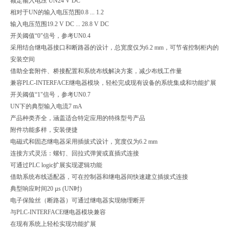
额定输入电压 UN
24 V DC
相对于UN的输入电压范围
0.8 ... 1.2
输入电压范围
19.2 V DC ... 28.8 V DC
开关阈值“0"信号，参考UN
0.4
采用结合继电器接口和断路器的设计，总宽度仅为6.2 mm，可节省控制柜内的
安装空间
借助全套附件、桥接配置和系统布线解决方案，减少布线工作量
兼容PLC-INTERFACE继电器模块，轻松完成现有设备的系统集成和功能扩展
开关阈值“1"信号，参考UN
0.7
UN下的典型输入电流
7 mA
产品种类齐全，涵盖适合特定应用的特殊型号产品
附件功能多样，安装便捷
电磁式和固态继电器采用插拔式设计，宽度仅为6.2 mm
连接方式灵活：螺钉、回拉式弹簧或直插式连接
可通过PLC logic扩展实现逻辑功能
借助系统布线适配器，可在控制器和继电器间快速建立插拔式连接
典型响应时间
20 µs (UN时)
电子保险丝（断路器）可通过继电器实现物理断开
与PLC-INTERFACE继电器模块兼容
在现有系统上轻松实现功能扩展