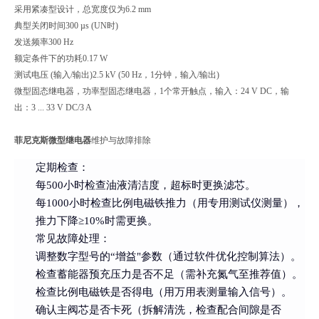
采用紧凑型设计，总宽度仅为6.2 mm
典型关闭时间
300 µs (UN时)
发送频率
300 Hz
额定条件下的功耗
0.17 W
测试电压 (输入/输出)
2.5 kV (50 Hz，1分钟，输入/输出)
微型固态继电器，功率型固态继电器，1个常开触点，输入：24 V DC，输
出：3 ... 33 V DC/3 A
菲尼克斯微型继电器
维护与故障排除
定期检查
：
每500小时检查油液清洁度，超标时更换滤芯。
每1000小时检查比例电磁铁推力（用专用测试仪测量），
推力下降≥10%时需更换。
常见故障处理
：
调整数字型号的“增益"参数（通过软件优化控制算法）。
检查蓄能器预充压力是否不足（需补充氮气至推荐值）。
检查比例电磁铁是否得电（用万用表测量输入信号）。
确认主阀芯是否卡死（拆解清洗，检查配合间隙是否