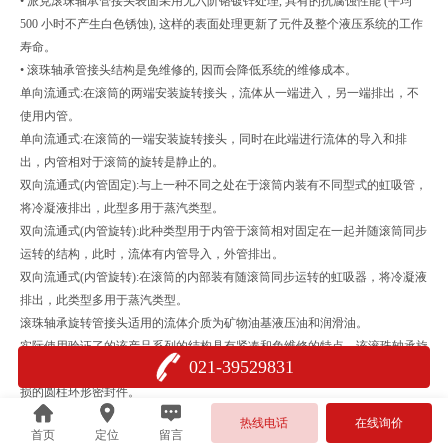
• 派克滚珠轴承管接头表面采用无六阶铬镀锌处理, 具有的抗腐蚀性能 (平均
500 小时不产生白色锈蚀), 这样的表面处理更新了元件及整个液压系统的工作
寿命。
• 滚珠轴承管接头结构是免维修的, 因而会降低系统的维修成本。
单向流通式:在滚筒的两端安装旋转接头，流体从一端进入，另一端排出，不
使用内管。
单向流通式:在滚筒的一端安装旋转接头，同时在此端进行流体的导入和排
出，内管相对于滚筒的旋转是静止的。
双向流通式(内管固定):与上一种不同之处在于滚筒内装有不同型式的虹吸管，
将冷凝液排出，此型多用于蒸汽类型。
双向流通式(内管旋转):此种类型用于内管于滚筒相对固定在一起并随滚筒同步
运转的结构，此时，流体有内管导入，外管排出。
双向流通式(内管旋转):在滚筒的内部装有随滚筒同步运转的虹吸器，将冷凝液
排出，此类型多用于蒸汽类型。
滚珠轴承旋转管接头适用的流体介质为矿物油基液压油和润滑油。
实际使用验证了的该产品系列的结构具有紧凑和免维修的特点。该滚珠轴承旋
021-39529831
转管接头带有一个持续润滑的滚珠与滑动相结合的轴承, 和起动扭矩小、抗磨
损的圆柱环形密封件。
派克滚珠轴承旋转管接头用于固定点与转动、摆动及移动的机器零部件之间的
热线电话
在线询价
首页
定位
留言
软管连接, 以防止软管产生扭曲和过小的弯曲半径。