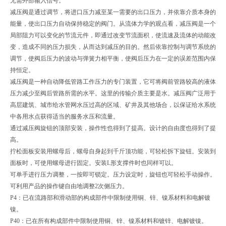
无需外部输入信号。
减压阀是通过调节，将进口压力减至某一需要的出口压力，并依靠介质本身的
能量，使出口压力自动保持稳定的阀门。从流体力学的观点看，减压阀是一个
局部阻力可以变化的节流元件，即通过改变节流面积，使流速及流体的动能改
变，造成不同的压力损失，从而达到减压的目的。然后依靠控制与调节系统的
调节，使阀后压力的波动与弹簧力相平衡，使阀后压力在一定的误差范围内保
持恒定。
减压阀是一种自动降低管路工作压力的专门装置，它可将阀前管路较高的液体
压力减少至阀后管路所需的水平。这里的传输介质主要是水。减压阀广泛用于
高层建筑、城市给水管网水压过高的区域、矿井及其他场合，以保证给水系统
中各用水点获得适当的服务水压和流量。
通过减压阀旋钮的顶部安装，操作性也得到了提高。设计的自由度也得到了提
高。
拧松面板安装用螺母后，螺母自身起到千斤顶功能，可轻松拆下旋钮。安装到
面板时，可使用螺母进行固定。安装L形支撑件时也同样可以。
可单手进行压力调整，一按即可锁定。压力设定时，旋钮也可轻松手动操作。
可利用产品的操作键自由地调整2次侧压力。
P4：已在流路部和滑动部的构成部件中限制使用铜、锌、镍系材料和电解镀
镍。
P40：已在所有构成部件中限制使用铜、锌、镍系材料和镀锌、电解镀镍。