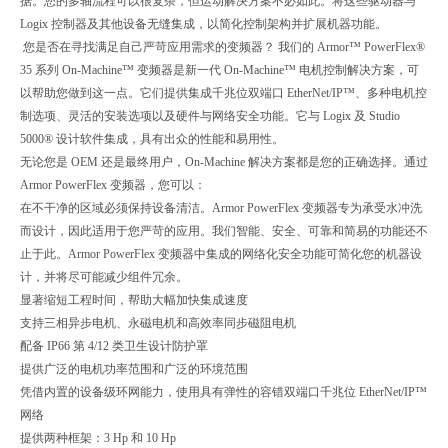
据。您的多轴流程可以很复杂，但运动解决方案不必如此。将这些驱动器与
Logix 控制器及其他设备无缝集成，以简化控制架构并扩展机器功能。
您是否在寻找满足自己严苛应用需求的变频器？ 我们的 Armor™ PowerFlex®
35 系列 On-Machine™ 变频器是新一代 On-Machine™ 电机控制解决方案，可
以帮助您做到这一点。它们提供集成千兆位双端口 EtherNet/IP™、多种电机控
制选项、灵活的安装选项以及硬件与网络安全功能。它与 Logix 及 Studio
5000® 设计软件集成，具有出众的性能和易用性。
无论您是 OEM 还是最终用户，On-Machine 解决方案都是您的正确选择。通过
Armor PowerFlex 变频器，您可以：
在不干净的区域必须保持设备清洁。Armor PowerFlex 变频器专为承受水冲洗
而设计，因此适用于您严苛的应用。我们智能、安全、可靠和简易的功能还不
止于此。Armor PowerFlex 变频器中集成的网络化安全功能可简化您的机器设
计，并将尽可能减少组件冗余。
显著缩短工程时间，帮助大幅加快集成速度
支持三相异步电机、永磁电机和高效率同步磁阻电机
配备 IP66 第 4/12 类卫生设计防护罩
提供广泛的电机功率范围和广泛的环境范围
凭借内置的设备级环网能力，使用具有弹性的容错双端口千兆位 EtherNet/IP™
网络
提供两种框架：3 Hp 和 10 Hp