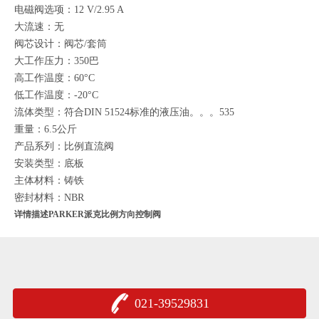
电磁阀选项：12 V/2.95 A
大流速：无
阀芯设计：阀芯/套筒
大工作压力：350巴
高工作温度：60°C
低工作温度：-20°C
流体类型：符合DIN 51524标准的液压油。。。535
重量：6.5公斤
产品系列：比例直流阀
安装类型：底板
主体材料：铸铁
密封材料：NBR
详情描述PARKER派克比例方向控制阀
021-39529831