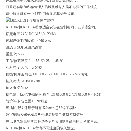
并且在后期改造或系统扩展方面也会增加投入，
而且还会增加库存管理人员以及维修人员不必要的工作强度
每个通道都有一个 LED 用来显示其信号状态。
KL1104 和 KL1114 特别适合安装在控制柜内，以节省空间。
额定电压 24 V DC (-15 %/+20 %)
过程映像中的位宽 4 个输入位
组态 无地址或组态设置
重量 约 55 g
工作/储藏温度 0…+55 °C/-25…+85 °C
相对湿度 95 %，无冷凝
抗振/抗冲击 符合 EN 60068-2-6/EN 60068-2-27/29 标准
输入滤波 3.0 ms 0.2 ms
输入电流 5 mA
抗电磁干扰/抗电磁辐射 符合 EN 61000-6-2 /EN 61000-6-4 标准
防护等/安装位置 IP 20/可变
可插拔接线 适用于所有 KSxxxx 总线端子模块
数字量输入端子模块从处理层获得二进制控制信号，
并以电气隔离的形式将这些信号传输到更高层的自动化单元。
KL1104 和 KL1114 带有不同速度的输入滤波。